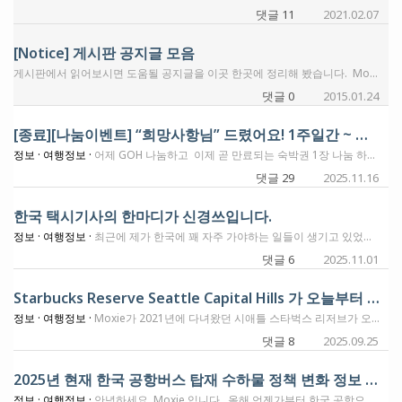
댓글 11
2021.02.07
[Notice] 게시판 공지글 모음
게시판에서 읽어보시면 도움될 공지글을 이곳 한곳에 정리해 봤습니다. Moxie 오픈게시판 이용 주의사항 및 운영방침 회원가입/활동시에 겪으시는 몇가지 애로사항에 대하여~ [꼭 읽어보세요] 크레딧카드 질문/조언 요청 모음글 게시판 사용법 팁 한가지 - 게시글의 정렬순서 업데이트 리스트로 보기 초보자들을 위한 Fly with Moxie 활용하기 초보자들을 위한 Fly with Moxie 활용하기 v2 2021년 Fly With Moxie Update Fly With Moxie에 작성하시는 글에 대한 몇가지 주의사항
댓글 0
2015.01.24
[종료][나눔이벤트] “희망사항님” 드렸어요! 1주일간 ~ 지금부터 11/23일까지! 요이땅!
정보 ·
여행정보 ·
어제 GOH 나눔하고 이제 곧 만료되는 숙박권 1장 나눔 하려고 합니다! 무려 “1-7 카테고리” 하얏트 숙박권이고요, 만료기간이 12월31일까지라 이왕이면 7 카테고리에 써주셨음 하는 바램입니다. (지금 제가 있는곳은 6 카테고리와 근처에 8 카테고리뿐이라..) 오늘부터 여행후기 올려주시는분들에 한해 11월23일까지의 후기로 Moxie님과 상의해서 보내드리도록 할께요! 유효기간이 12월31일이니까 “꼭 본인이 사용하여햐 하고 후기 또한 꼭 올려주셔야 해요 ;)” 숙박권을 일찍 받아 올리는 “이벤트” 올해 150박 목표였으나 101박에 멈췄어요 ㅠ 내년에는 더블나잇 이벤트 좀 받았으면 하는 바램입니다
댓글 29
2025.11.16
한국 택시기사의 한마디가 신경쓰입니다.
정보 ·
여행정보 ·
최근에 제가 한국에 꽤 자주 가야하는 일들이 생기고 있었는데요. 미국에서의 시간이 한국에서 자라왔던 시간보다 길어지면서, 그동안 변화해오던 한국의 여러가지에 한국에 갈때마다 적응을 나름 열심히 한다고 하고 있었습니다. 최근에 바뀌던 몇가지가, 한국을 내가 태어난곳이 아닌.... 그냥 전세계 어딘가 여행하는 그런 나라중에 하나로 생각되게 하는것들이 좀 있었는데요. 어제 와이프가 한국에 가면서 택시를 이용하면서 겪었던 일도 그중에 하나라고 생각합니다. (인천공항에서 집으로 가는 과정: 공항버스를 타고서 경기도로 이동해서, 공항버스 정류장에 내리면 기다리는 택시를 타고 집으로 이동) 몇달전 한국 방문시에, 공항버스에 무료로 가져갈 수 있는 가방 갯수에 대해서 뭐가 바뀐것이 있어서 글을 남긴적이 있었습니다. 와이프는 28인치가방(50파운드) 하나와 22인치 가방 하나를 가지고 갔는데요. 이번에 공항버스에서는 추가요금은 받지 않았다고 하는데. (이것도 누구는 받고 누구는 안받고.. 이거 어느장단에 춤을 춰야 하는지 모르겠습니다.) 공항버스 하차후에 택시를 타는데, 택시기사분이 차에 짐 넣는것을 안 도와주셨대요. 그러면서 가는동안 하시는 말씀이... "여행가방을 들고 타는 사람들은 이제 택시 승차를 못할수도 있다" 라고 하셨대요. 짐 넣는것을 도와주는것을 넘어서, 큰 여행가방이 있으면 탑승거부를 할 수도 있다는 건데요. 자차의 손상방지때문에 그렇다고 합니다. 평상시는 카카오택시 앱을 사용하기에, 사용후기를 남길수가 있는데... 공항버스에서 택시를 타는 그 과정에서 그런 앱이 필요없이 바로 보이는 택시를 타기에, 후에 리뷰는 남기거나 그럴수가 없는 상황이였습니다. 그러면 여행가방을 들고 대중교통을 이용하는 사람들은 어떤 방법으로 이동을 해야하나요? 이게 언제부터 이렇게 바뀌고 있는건가요? 아니면, 이날 만났던 기사님만 그렇게 얘기를 하는건지요? 대중교통을 이용하는건데, 누가 누구를 위해서 일을 하는건지요? (저는 실제로 아주 친절하신 택시기사님들을 많이 만나봤던 경험이 있기는 합니다) 많은 부분들이 좋아지고 있다는 한국이지만... 가끔 겪는 "아니... 이런?" 하는것들에 놀라워 할때가 있네요.
댓글 6
2025.11.01
Starbucks Reserve Seattle Capital Hills 가 오늘부터 문을 닫았습니다.
정보 ·
여행정보 ·
Moxie가 2021년에 다녀왔던 시애틀 스타벅스 리저브가 오늘 (9/25)부터 문을 닫았습니다. https://www.businessinsider.com/seattle-capitol-hill-starbucks-reserve-roastery-iconic-store-closing-2025-9 상당히 인상이 깊었던 매장이였는데 아쉽게 되었고요. 그때 갔을때도 이곳의 위치가 조금은 애매한곳에 있다고 생각을 하기는 했습니다. 그때 다녀와서 남겼던 Moxie의 방문리뷰는 아래글에서 보실수 있습니다. Seattle 2021 #2 Pike Place Starbucks(Original Starbucks), 1st Starbucks Reserve Roastery Store Pike Place에 있는 원조 스타벅스 매장은 아직 잘 운영되고 있으니 그곳으로 가보셔요. 감사합니다.
댓글 8
2025.09.25
2025년 현재 한국 공항버스 탑재 수하물 정책 변화 정보 - 25인치미만 수하물 2개까지 무료
정보 ·
여행정보 ·
안녕하세요, Moxie 입니다. 올해 언젠가부터 한국 공항으로 다니는 공항버스/시외버스에 무료로 가지고 탈 수 있는 수하물 정책이 바뀐듯 합니다. 올해 5월에 한국에 다녀올때 경기도 서현역에서 인천공항으로 가는 버스를 타는 정류장에 있던 이런 공지를 볼 수 있어서 사진으로 찍어왔어요. 언젠가 정보로 남겨야지.. 그러고 사진은 전화기에 가지고 있다가, 어제 뜨레드에서 이 내용으로 이래 저래 말들이 꽤 삼천포로 빠지는것을 목격할 수 있었습니다. 지난 5월 경기도 서현역 공항버스 정류장에서 찍었던 사진인데요. 버스에 탑재하는 수하물의 사이즈를 잘 보셔야 추가금액을 내지 않을수 있어요. 20인치 가방과 골프백 하나는 모두 무료 20인치 가방과 25인치 가방, 이렇게 두개는 무료 28인치 가방이 있으면, 그 가방 하나만 무료. 그 외의 추가 가방은유료 설명이 복잡할 수 있을것 같은데, 25인치 미만의 가방은 2개까지 무료라고 생각하시면 될것 같습니다. 제가 사진을 찍을 당시에는 저기에는 1개당 8천원이라고 써 있는데요. 어제 뜨레드에서는 1개에 1만원을 받았다고 하네요. (저는 21인치와 24인치 하나씩 가져갔기에 돈을 내지는 않았습니다) 이렇게 바뀌어서 초과될때 돈을 내는건 맞고요. 가끔 기사님께서 눈 감아주시는 사례들이 있을수는 있으나.. 그건 그냥 좋은 기사님을 그날 만난것으로 생각해야지, 무료라고 생각하시면 안될것 같습니다. 한국 여행 요즘에 많이들 가시는데, 이것 알고 가셨으면 해요. 공항버스 예약할때에도 안내가 나온다고 하고요. (그런데 저는 거기서 본 기억은 없습니다) 공항터미널에도 아래와 같은 배너가 있다고 하네요. 1일 1소식의 Moxie 였습니다. (이거 큰일날 문구네요. 내일은 무슨 소식을 올리나? )