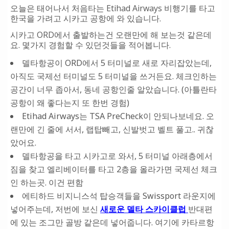
오늘은 태어나서 처음타는 Etihad Airways 비행기를 타고
한국을 가려고 시카고 공항에 와 있습니다.
시카고 ORD에서 출발하는건 오랜만에 해 보는것 같은데
요. 몇가지 경험할 수 있던것들을 적어봅니다.
델타항공이 ORD에서 5 터미널로 새로 자리잡았는데,
아직도 국제선 터미널도 5 터미널을 쓰거든요. 체크인하는
공간이 너무 좁아서, 동네 공항인줄 알았습니다. (아틀란타
공항이 왜 좋다는지 또 한번 경험)
Etihad Airways는 TSA PreCheck이 안되나보네요. 오
랜만에 긴 줄에 서서, 랩탑빼고, 신발벗고 벨트 풀고.. 귀찮
았어요.
델타항공을 타고 시카고로 와서, 5 터미널 아래층에서
짐을 찾고 엘리베이터를 타고 2층을 올라가면 국제선 체크
인 하는곳. 이건 편함
에티하드 비지니스석 탑승객들을 Swissport 라운지에
넣어주는데, 저번에 보신
새로운 델타 스카이클럽
반대편
에 있는 조그만 골방 같은데 넣어줍니다. 여기에 카타르항