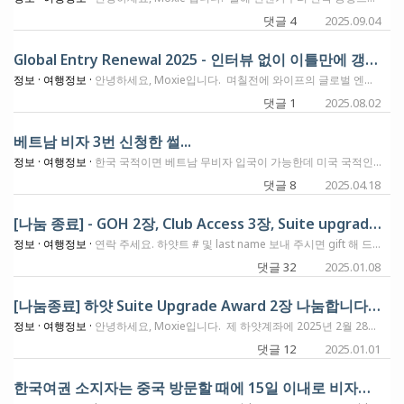
댓글 4
2025.09.04
Global Entry Renewal 2025 - 인터뷰 없이 이틀만에 갱신 승인
정보 ·
여행정보 ·
안녕하세요, Moxie입니다. 며칠전에 와이프의 글로벌 엔트리 (Global Entry) 갱신 신청을 하면서 메인 포스팅을 하나 작성한적이 있습니다. Global Entry(GE) Renewal Process with new fees (2025) – 영주권자용 위의 신청을 7월 26일에 했고, status에 언젠가 변화가 오겠지!! 하고 그냥 기다리기로 했었어요. 지난번에도 인터뷰 없이 갱신승인을 받았었는데, 이번에도 그럴지... 만약에 인터뷰를 해야한다고 하면 11월에 들어오면서 EoA를 해야겠구나!!! 그런 생각을 하고 있었는데요. 신청한지 이틀만에 Status에 변화가 생겼다는 이메일을 받았고, 싸이트에 들어가봤더니 위와 같이 변화가 있었습니다. 조만간 기간만료되는 정보가 있던창과 갱신 신청 정보를 보여주던 두개의 창이, 갱신 승인이 되면서 아래 하나의 정보창으로 바뀌었습니다. GE 실물카드는 2주안에 집으로 올것으로 보입니다. 이상 이번 Global Entry 갱신에 대한 업데이트였습니다. 아, 카드 선택 잘못했던 아멕스 플래티넘 카드에는, $120 챠지가 되어있고요. 크레딧은 적용되지 않았습니다. ㅠㅠ
댓글 1
2025.08.02
베트남 비자 3번 신청한 썰...
정보 ·
여행정보 ·
한국 국적이면 베트남 무비자 입국이 가능한데 미국 국적인 경우 관광 비자가 필요합니다. 비자 신청하면서 실수 저지르고 나서 레딧 찾아보니까 저와 같은 실수 저지른 사람들이 꽤 있길래 별 내용 아니지만 올려봅니다. 우선 베트남 single entry 30일짜리 비자가 25불 합니다. 공식 사이트인 척하면서 중간에 수수료 붙여서 70불씩 받는 곳 많으니 주의하시고요 (공식 사이트가 가짜 사이트처럼 보이는 게 함정). 제가 저지른 첫번째 실수는 Intended length of stay in VietNam에 솔직하게 6일이라고 적은 겁니다. Grant e-Visa valid from __ to __ 란이 따로 있어서 좀 방심했는데, 제 생각에는 베트남 정부가 수수료 수입 올리려고 일부러 비자 신청자들의 실수를 유도한다고 봅니다. 30일 비자니까 당연히 30일짜리를 주겠거니 생각했는데 여행 기간을 6일이라고 적으면 6일짜리 비자 줍니다.... 불행하게도 제가 다낭에서 타는 아시아나 비행기는 6일간의 여행을 마친 날 밤 12시 05분에 출발해서 테크니컬리 여행 기간이 7일이 되므로 비행기 타기 전에 비자가 만료되어 버리는 사태가 벌어지는 거죠. 어이없게 25불을 날리고 다시 비자를 신청해 봅니다. 이번에는 여행 기간을 넉넉하게 15일이라고 적습니다. 근데 며칠 후 비자 신청서에 호텔 주소가 없다면서 다시 고쳐서 내라는 이메일을 받게 됩니다. 숙소 주소를 안쓰고 그냥 Hyatt Regency Danang 이라고만 썼는데 다낭에 하얏트가 하나 더 있는 것도 아니고 굳이 주소를 써야하나 싶어서 호텔 이름만 썼다가 또 당한거죠. 근데 웹사이트에서 수정이 안됩니다. 고치라는데 고칠 수가 없어요... 이메일 보내도 답도 안해줍니다. 결국 세번째로 신청해서 여행 기간도 충분히 길게, 호텔 주소도 자세히 써서 비자 받았다는 슬픈 얘기입니다. 저처럼 베트남 정부 배불리는 의도치 않은 기부 활동을 하게되는 불행한 사태가 발생하지 않도록 다들 주의하시기 바랍니다.
댓글 8
2025.04.18
[나눔 종료] - GOH 2장, Club Access 3장, Suite upgrade 3장 - 마카다 2025년 2월28일 만료
정보 ·
여행정보 ·
연락 주세요. 하얏트 # 및 last name 보내 주시면 gift 해 드리겠습니다. 감사합니다. UPDATE - (AS OF 1/11/25) SUITE UPGRADE AWARD 나눔 완료 GUEST OF HONOR 나눔 완료 CLUB ACCESS 3 장 나눔 가능합니다.
댓글 32
2025.01.08
[나눔종료] 하얏 Suite Upgrade Award 2장 나눔합니다 - 2025년 2월 28일까지
정보 ·
여행정보 ·
안녕하세요, Moxie입니다. 제 하얏계좌에 2025년 2월 28일까지 사용 가능한 Suite Upgrade Award가 2장이 있습니다. 필요하신분 두분께 선착순으로 보내 드리겠습니다. 댓글로 먼저 필요하시다고 알려주시고, 저에게 쪽지로 WOH 회원번호와 Last Name 알려주시면 되겠습니다. 이렇게 받으시는 업글권으로 다녀오셔서 어떤 스윗으로 업그레이드가 되셨는지 사진도 좀 보여주시고요. 감사합니다.
댓글 12
2025.01.01
한국여권 소지자는 중국 방문할 때에 15일 이내로 비자가 면제된다고 합니다