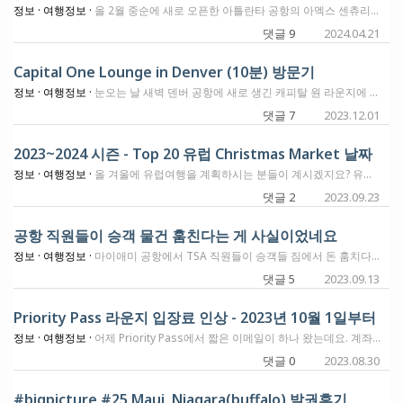
정보 ·
여행정보 ·
올 2월 중순에 새로 오픈한 아틀란타 공항의 아멕스 센츄리온 라운지를 3월에 다녀와서 리뷰를 남긴적이 있습니다. 첫방문시에는 시간이 넉넉하지 않아서, 이곳에 잘 만들어 놓은 위스키바의 정체를 잘 모르고 그냥 나왔어야 했는데요. 그 다음주에 가서 제대로 한번 즐기고 왔기에 업데이트 합니다. 라운지에 메인 Bar와는 다른곳에 이런 사인이 있고요. 이렇게 약간은 약식의 미니바가 있습니다. 여기가 위스키바예요. 위스키의 메뉴가 따로 있기는 한데, 그때그때 바텐더가 그날 가능한 메뉴에 없는것도 추천을 해주는것 같습니다. 제가 두번째 방문해서 추천받은것은 Aberfeldy Single Malt 12년산 아주 맛있습니다. 이날은 이곳을 꼭 가서 즐겨보려고, 비행기 출발시간 3시간전에 라운지에 딱 맞춰 들어갔어요. 초저녁 비행이라서 준비되는 음식도 지난번 아침비행과는 달랐고요. 상당히 맛이 좋았습니다. 일단 위에 보신 12년산은 제가 다 비웠고요. ㅎ 호기심에 바텐더에게 이 바에서 가장 비싼 위스키가 어떤것이냐고 물었더니 이것을 보여줍니다. 검색으로는 한병에 $130~$200 정도 하는것으로 나와요. 아멕스 플래티넘 카드로는 안되고, 센츄리온 카드가 있어야 무료로 마실수 있다고 하네요. 이곳에는 이렇게 훌륭한 위스키바가 준비되어 있으니, 아틀란타 공항에서 출발하시거나, 거쳐 가시는 여행객들께서는 시간 넉넉히 두시고 가보세요. (언제 환승을 하면서 가봐야겠어요. ㅋ) 아래 포스팅에 Whisky Bar 내용을 업데이트 해 놨습니다. https://flywithmoxie.com/the-centurion-lounge-review-hartsfield-jackson-atlanta-international-airport-atl/ JFK 센츄리온 라운지에는 1850 Bar가 있어서 그들만의 에스프레소 마티니를 즐길수 있지만, ATL 센츄리온 라운지에는 이렇게 멋진 위스키바가 생겨났습니다. (제가 위스키를 좀 좋아하긴 하는데요. 그래서 지난 한국 방문시에 갔던곳이 있습니다. 아직 그당시 한국 방문에 다녀왔던곳들을 정리하지 못했는데, 언젠가 그 포스팅이 준비될때, 거기에서 보여드릴게요.) 리퍼럴 링크: 체이스 사파이어 프리퍼드 카드
댓글 9
2024.04.21
Capital One Lounge in Denver (10분) 방문기
정보 ·
여행정보 ·
눈오는 날 새벽 덴버 공항에 새로 생긴 캐피탈 원 라운지에 들러봤습니다. 시간이 없어 10분밖에 못 머물러서 내용이 부실한 점 양해바랍니다 ㅠㅠ 오전 5시부터 문을 여는데, 미국답게 정시에 열지않고 5분쯤 지나서야 열더군요. Concourse A의 메자닌 레벨에 위치하고 있습니다. 사진에서 보시는 바와 같이 사람들이 줄지어서 기다리고 있는데, 에스컬레이터 아래에서 대기하게 하고 한 팀씩 위로 올려보내서 체크인을 했습니다. 위쪽에 줄 서 있을 공간이 부족해서 그런 모양인데, 한 팀 체크인 하고 아래에서 다음 팀 올려보내고...... 하니까 시간이 지체되어 5시 25분부터 보딩인 제 입장에선 급한 마음에 짜증이 좀 났습니다. 저희 차례가 되어 와이프의 벤쳐엑스 카드와 보딩패스를 보여주고서 입장했습니다. 오픈한지 며칠 안된 새 라운지답게 페인트 냄새 같은 게 좀 납니다. 물, 콜라 등등 음료수 나오는 기계입니다. 급하게 찍느라 사진이 흔들렸네요. 맥주와 각종 칵테일을 만들어주는 바도 있습니다. 음식 사진 나갑니다. 테이블당 간격도 넉넉합니다. 이용객이 많지 않아서 여유로운 편이었고 음식도 센추리온 보다 낫다고 여겨졌습니다. 샤워실도 있지만 이용은 못 해봤습니다. 다만 화장실이 모두 유니섹스용이어서 불편해하는 사람들도 있는 것 같았습니다. 좀더 둘러보고 싶었지만 시간 관계상 나와야 했고, 다음 번에 제대로 라운지를 즐겨야겠다고 생각했습니다. 센추리온 라운지만큼 훌륭한 라운지가 하나 더 생겨서 기쁜 마음에 간략하게나마 적어봤습니다.
댓글 7
2023.12.01
2023~2024 시즌 - Top 20 유럽 Christmas Market 날짜
정보 ·
여행정보 ·
올 겨울에 유럽여행을 계획하시는 분들이 계시겠지요? 유럽의 각 도시에는 그들만의 Christmas Market을 여는데요. 각 마켓마다 독특한 특징이 있기도 할텐데요. 오늘 여행정보는, 2023~2024년 유럽 여행지의 Top 20 Christmas Market을 여는 날짜를 나눠보도록 하겠습니다. City, Country Dates 1 Copenhagen, Denmark 11/17~12/31 2 Prague, Czech Republic 12/3~1/6 3 Edinburg, Scotland 11/17~1/6 4 Vienna, Austria 11/11~12/26 5 Budapest, Hungary 11/18~1/1 6 Tallinn, Estonia 12/1~1/7 7 Berlin, Germany 11/20~1/1 8 Krakow, Poland 11/24~12/26 9 Brussels, Belgium 11/24~12/31 10 Dusseldorf, Germany 11/23~12/30 11 Basel, Switzerland 11/23~12/23 12 Malaga, Spain 11/25~1/6 13 Zagreb, Croatia 12/2~1/7 14 Munich, Germany 11/27~12/24 15 Paris, France 11/24~12/24 16 Cologne, Germany 11/23~12/23 17 Rome, Italy 12/8~1/6 18 London, England 11/17~1/1 19 Dublin, Ireland 12/8~12/21 20 Strasbourg, France 11/24~12/24 위에 적혀있는 랭킹은 숫자에 불과할 수 있을것 같고요. 겨울에 눈오는 유럽에서 크리스마스 마켓이라면 어디라도 좋지 않을까요? 각 도시에서 펼쳐지는 마켓은 한곳만 하는것은 아닌것으로 보입니다. 코펜하겐의 경우만 보더라도, 도시에서 몇개의 다른 마켓이 각각의 다른 날짜에 오픈을 해요. 예를 들면 이렇게... King’s New Square Christmas Market (Julemarked Kongens Nytorv): Nov 3 – Dec 21, 2023 High Bridge Square Christmas Market (Julemarked Højbro Plads): Nov 3 – Dec 21, 2023 Christmas in Tivoli: Nov 17 – Dec 31, 2023 HC Andersen Christmas Market (Julemarked HC Andersen): Nov 17 – Dec 21, 2023 이런 이유로 여행지에 가실때 사전 검색으로 한번 일정을 잡아보시면 즐거운 추억을 만드실수 있을듯 해요. 이미 이곳으로 일정을 잡으신 분들께서는 가실수 있는가 확인하시면 좋을것 같고요. 크리스마스를 멋진 유럽의 마을에서 보내시고 싶으신 분들께서는, 소지하신 포인트/마일을 잘 이용해서 계획을 해 보시는것도 좋을것 같습니다. 저는 이 시기에 홋카이도 여행일정과 한국 방문의 일정이 있고, 매년 겨울에 눈 오는곳으로 여행계획을 하고 싶은 생각에 글 남겨봅니다. 올 겨울엔 여러분들은 어디에 가실 계획이신가요? 감사합니다.
댓글 2
2023.09.23
공항 직원들이 승객 물건 훔친다는 게 사실이었네요
정보 ·
여행정보 ·
마이애미 공항에서 TSA 직원들이 승객들 짐에서 돈 훔치다 걸렸다는군요. 누굴 믿어야 하나... 진짜 어이가 없네요... https://wsvn.com/news/local/miami-dade/surveillance-video-at-mia-captures-2-tsa-officers-accused-of-stealing-from-passengers/
댓글 5
2023.09.13
Priority Pass 라운지 입장료 인상 - 2023년 10월 1일부터
정보 ·
여행정보 ·
어제 Priority Pass에서 짧은 이메일이 하나 왔는데요. 계좌 연결되어있는 분들께서는 받으셨을거예요. 오는 10월 1일부터, Priority Pass 라운지 입장료가 기존의 $32에서 $35로 인상됩니다. 저희는 크레딧카드 혜택으로 받는 PP카드로 입장을 하기에 이변화를 크게 못느낄듯 하긴 한데요. PP카드의 무료 게스트 입장 인원수를 넘는 범위에서 이용하시는 분들께는 이 변화가 중요할듯 합니다. 대부분의 PP카드로 들어갈 수 있는 라운지들의 음식이나 시설들이 다른 라운지들에 비해 떨어지는것은 사실이긴 합니다만, 이번에 이 가격이 올라가게 되었습니다. 조금 더 좋아지려나요? ㅋ PP카드 사용해보신 분들께서는 아시겠지만, 무료 입장이라 하더라도 PP카드로 긁고 사인하고 들어가잖아요? 그럴때 카드회사에 청구하는 금액이 $35로 올라갔다고 생각하시는게 맞을듯 해요. 즐거운 여행 되세요.
댓글 0
2023.08.30
#bigpicture #25 Maui, Niagara(buffalo) 발권후기