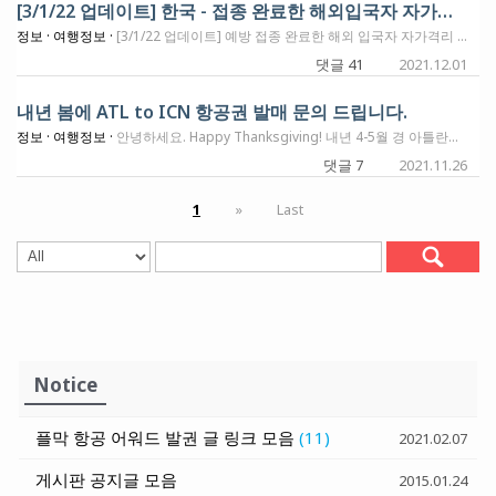
[3/1/22 업데이트] 한국 - 접종 완료한 해외입국자 자가격리 면제 재시행
정보 ·
여행정보 ·
[3/1/22 업데이트] 예방 접종 완료한 해외 입국자 자가격리 몇제 검토중 https://news.v.daum.net/v/20220228150501678 이게 다시 부활하게 되면, 격지 면제서 신청서 받고서 다시 들어갈수 있게 해 주려는듯 합니다. 이렇게 업데이트가 있다고 했는데, 3월 1일부터 격리면제서 발급 지침이 나왔습니다. 아래 링크에 가시면 전문을 보실수 있고, 그 아래는 몇가지 주요사항 스샷을 찍어놨습니다. http://ncov.mohw.go.kr/upload/viewer/skin/doc.html?fn=1646093242223_20220301090722.pdf&rs=/upload/viewer/result/202203/ 한국입국 자가격리 면제서 신청 과정 – Step By Step [1/28/22 업데이트] 지난 연말 업데이트에 2월 3일까지 해외입국자 10일 자가격리 조치가, 오는 2월 4일부터 7일로 단축됩니다. 백신접종 유무와 상관없는 이 자가격리 조치를 알고 계셔야겠습니다. 이러다가 조금 더 완화되면 격리면제서 지참과 PCR Test 결과로 입국이 가능해지지 않을까 생각합니다. 이번 발표에서 몇가지 중요한 사항이 또 있는데요. 2월 4일부터 남아프리카공화국, 나미비아, 모잠비크, 레소토, 말라위, 보츠와나, 에스와티니, 짐바브웨, 나이지리아, 가나, 잠비아에서 입국하는 단기체류 외국인의 입국이 허용됩니다. 1월 24일이후에 발급된 격리면제서의 유효기간은 발급일 기준 14일 이내로 단축되었습니다. 1월 24일 이후에 발급된 격리면제서 소지자들은 입국 3일차와 5일차에 신속 항원검사를 해야합니다. 귀국후 3일간은 재택근무가 권고됩니다. 이제 해외 입국자는 출국일 기준 48시간 이내에 검사해서 받은 PCR Test 음성확인서를 소지해야 입국이 가능하며, 입국후에는 대중교통 사용이 제한되기에, 자가용이나 방역교통망을 사용해야 합니다. 이상이번 1월 28일에 업데이트 된 내용입니다. 관련기사: https://www.yna.co.kr/view/AKR20220128175200530 ------------------------------------------------------------ 우려했던 일이 또 일어났습니다. 1월 6일까지이던 해외입국 10일 자가격리제도가... 잡히지 않는 오미크론 변이의 문제로 2월 3일까지 연기되었습니다. 중앙방역대책본부는 해외 입국자 대상의 자가격리 조치를 기존 1월6일에서 2월3일까지로 4주 연장하기로 지난 29일 결정했다 입국시 제출해야 하는 PCR 음성확인서도 기준이 강화됐다. 기존에는 음성확인서가 발급일 기준으로 적용됐다면, 앞으로는 검사일을 기준으로 한다. 통상적으로 PCR 검사 후 발급까지 약 24시간이 소요되는 점을 고려하면 검사 조건이 더 타이트해진 셈이다. 다만 해당 조치는 유예기간을 두고 2022년 1월13일부터 지속 적용될 예정이다. 출처 : 여행신문(http://www.traveltimes.co.kr) ---------------------------------------------------------------- 지난 한국방문에 받아서 사용했던 자가격리 면제서에 대하여, 이번 변화에 따른 업데이트 이메일이 조금전에 왔습니다. 아래는 이메일 전문입니다. 안녕하세요, 영사민원24입니다. 귀하께서 발급받으신 인도적 목적(직계가족 방문)의 격리면제서 효력에 대한 안내를 드립니다. 코로나19 변이바이러스의 전세계적 확산으로 코로나19 중앙사고수습본부의 방역지침에 따라2021년 12월 3일부터 한시적으로 한국 입국 시(한국시간 기준) 국내외 예방접종완료자에 대한 격리면제가 중단됩니다. 이에 따라 귀하께서 이미 발급받은 인도적 목적(직계가족 방문)의 격리면제서는 한국 입국일기준 2021년 12월 3일 0시 이후 효력이 중단되오니 격리면제서에 기입된 입국일을 다시 확인해 주시기 바랍니다. 격리면제 중단 조치 연장, 격리면제서 발급 재개 등 방역당국의 지침이 변경되는대로 영사민원24를 통해 사전에 안내드리겠습니다. 상세한 방역지침은 코로나바이러스감염증-19 통합 홈페이지(ncov.mohw.go.kr)-공지사항-입국자 및 해외여행객 메뉴에서 확인하실 수 있습니다. 감사합니다. ----------------------------------------------- 이거 오미크론 변이로 큰 변화가 일어났습니다. https://n.news.naver.com/article/003/0010865899 오는 3일부터 2주간 국내에 들어오는 모든 내·외국인은 예방접종 여부에 관계없이 10일간 격리를 해야 한다. 일단 2주간만 한다고 하기에 더 기다려봐야 뭔가 알 수 있을것 같겠습니다만... 5월에 다시 방문할 항공권도 모두 발권을 했는데, 이번에 잠시라도 다녀온것으로 좋아해야 하나요? 12월중에 한국방문 준비하셨던 분들 빠르게 조치하셔야 할것 같습니다.
댓글 41
2021.12.01
내년 봄에 ATL to ICN 항공권 발매 문의 드립니다.
정보 ·
여행정보 ·
안녕하세요. Happy Thanksgiving! 내년 4-5월 경 아틀란타에서 한국 항공권 1 매 마일리지로 발매 질문드립니다. 현재, AMEX point 70K. Chase 40K point 정도 가지고 있습니다. 말씀대로 ATL 에서 Business 발권은 힘든것 같습니다.. 한번 경유로 해서, Business 좌석 발권할수 있을까요? 도움요청 드립니다. 감사합니다.
댓글 7
2021.11.26
1
»
Last
Notice
플막 항공 어워드 발권 글 링크 모음
(11)
2021.02.07
게시판 공지글 모음
2015.01.24