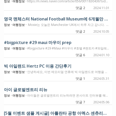
정보 ·
여행정보 ·
https://n.news.naver.com/article/056/0011830436?sid=104 안녕하세요, 해당되는 분이 계실런지 모르겠지만 중국을 15일 이내 방문한다면 11월 8일부터 내년 12월 31일까지 무비자로 방문이 가능하다고 합니다. 이렇게되면 일본처럼 코로나19 격리해제 이후 항공권이나 숙박비가 인상될 가능성이 있다고 생각합니다.
댓글 2
2024.11.01
영국 맨체스터 National Football Museum에 6개월만 전시중인 Park Avenue (박지성 전시관)
정보 ·
여행정보 ·
Moxie는 오늘은 Manchester UK에서 하루 자고 갑니다. 어제 에딘버러에서 기차타고 맨체스터로 왔고요. 오전 도착으로 계획했기에 오후에 재미있는 몇곳을 다녀볼 수 있었습니다. National Football Museum에 다녀왔는데요. 전세계 축구, 영국 축구의 역사를 잘 볼 수 있었던 경험이였어요. 잘 보고 있다가 3층에있는 특볋 전시관에 가봤는데, 눈에 익은 반가운 얼굴이 있어서 사진 많이 찍어왔습니다. (전체사진은 여행기에서 보시기로 하고요) 매 6개월마다 주제가 바뀌는 3층 전시관에 오는 12월말까지 박지성 특별로 Park Avenue를 만들어 놨습니다. 박지성에 대한 몇가지가 있어요. Fried Chicken은 어쩔... ㅎㅎ 왜 박 삶 이라고 하는지는 솔직히 모르겠는데요. 영국사람들의 축구사랑과 그 한복판에서 활약했던 박지성선수의 명성을 볼 수 있던 좋은 경험이였다고 생각해요. 입장료가 16파운드 ($20)인데... 처음엔 좀 비싸구나 했다가, 꽤 많은것을 볼 수 있었던 곳이여서 가치를 했다고나 할까요? 참, 이렇게 구매하는 16파운드 입장료는 구매일로부터 12개월동안 재사용 가능하다고 합니다. 이게 양도가 되는지는 모르겠는데, 이메일과 이름 알고 있고 QR코드로 티켓이 있으니까.. 어쩌면 양도도 가능하겠다는 생각을 해 봅니다. ㅎ 전체적인 박물관의 모습은 돌아가서 여행 후기에서 보실수 있게 정리할게요. 오늘 오후에는 런던으로 기차이동을 할 예정입니다.
댓글 2
2024.10.05
#bigpicture #29 maui 마우이 prep
정보 ·
여행정보 ·
#bigpicture #29 #Maui #마우이 #호텔 #렌트카 #와일레아 #안다즈 #하얏리젠시 이미 작년 가을에, 올해 24년 여름 마우이행 티켓을 미리 준비했습니다. 아래 글 보시면 간략한 항공권 발권 후기를 올려두었습니다. #bigpicture #25 Maui, Niagara(buffalo) 발권후기 뭐 벌써 부터 준비하느냐고 호들갑이냐라고 하시는분도 있겠지만, 제가 있는 중부에서는 정말 표구하기가 어렵습니다. 특히 직항표는요. 저희 가족은 이제 직항이 아니면 안가려고 합니다. 마일 보너스 P1이신분들은 이해 하실 겁니다. 환승표는 나중에 환승 스트레스가 장난아니죠. (이만 고생한 티는 그만내고요~) 여행의 3박자는, 항공권-호텔-현지교통(렌트카) 라고 봅니다. 사실상 여행예산의 60-70%를 차지하구요. 저희 플막 멤버들은 돈내고 안다니니, 큰 의미가 없겠네요. '여행은 돈내고 하는게 아니죠'~ 포인트 마일 크레딧으로 하셔야 합니다. 패러다임 변화가 있어야죠~ 지난번에 마우이행 항공권 해결을 했구요. 그 다음에 저는 보통 호텔을 예약합니다. 작년 여름에 Bilt로 글로벌달고, UR대란때 포인트 끌어모아서, 하얏을 준비했습니다. 일단 호텔을 리서치 해보시면 알게지만, 화재가 난 라하이나 지역에 하얏리젠시 Hyatt Regency Maui가 있고요, 와일레아에 안다즈 Andaz Maui 가 있습니다. 예약하려 하는데, 둘다 standard rate 이 안보입니다. 묻고 찾아서 해결 했습니다. 최소 3박 예약을 해야 저렴이 방이 나옵니다 ㅠ pts와 revenue 스플릿 페이로 예약하면, 예약 가능하구요. Chat으로 나머지 안쓰는 날을 날리면 deposit까지 깔끔하게, 포인트숙박으로 예약이 됩니다. ㅠ 가족들에게 공청회를 합니다. 한호텔에서 다 지낼건지, 여기저기 다른 호텔 가볼건지. 이제 다들 경험이 있어서, 여러개를 가보고 싶어하네요. 그래서 그랜드 와일레아 (힐튼) Grand Wailea 도 예약합니다. 제 숙박권은 일단 한장^^ 하루만 잡고, 나머지 하루는 가족 숙박권을 씁니다. (얼마전에 힐튼 타인숙박권 쓰는법 참고하세요~) #bigtips #2 힐튼 숙박권 3자 예약/투숙 하루는 왈도프(그랜드와일레아)와 안다즈 숙박이 겹칩니다. ㅋ 아침은 안다즈 가서 먹고, 왈도프에서 물놀이 하려고 합니다. 이제 마지막 현지교통입니다. 생각보다 공항에서 호텔까지 머네요. 우버타고 다닐까 하다가 렌트카 예약들어갑니다. 보통 리저브로 50% 포인트 차감더해서 (실제로 33%할인) 예약을 했습니다. 그사이에 VentureX 카드가 하나더 열렸습니다. 오예~ 포인트 예약 취소하고 (취소 수수료 없죠~) 다시 ventureX 크레딧으로 예약합니다. (여행은 돈주고 하는게 아닙니다~) 사진도 없고 큰 감동이 없는 글이지만 잘 봐주셔서 감사합니다. 다녀오면 사진으로 감동 드리겠습니다. 이상 빅픽처~
댓글 6
2024.01.10
빅 아일랜드 Hertz PC 이용 간단후기
정보 ·
여행정보 ·
안녕하세요, 이번 메모리얼 연휴에 빅 아일랜드로 여행을 다녀았습니다. AMEX 플랫으로 Hertz PC 가 있어서 차를 예약하고 갔는데요 앞서 다녀오신 분들 후기를 보면, 여기 Hertz는 작아서 PC 혜택이 없다고 하시더라구요 그래서 아무 기대없이 그냥 갔는데 차에서 내리니 PC 리스트를 게시판에 적어놓고 거기에 자기 이름이 있으면 거기 써 있는대로 그냥 가서 차를 골라가면 된다고 하더라구요 저도 제 이름이 있어서 그 중에 맘에 드는 SUV를 골라서 나왔습니다. 그럴 줄 알았으면 예약을 Intermediate 으로 하는 것인데, PC 도 차를 못 고른다기에 SUV로 예약했는데 조금 아쉽더라구요. 앞으로 빅 아일랜드 Hertz 가시는 경우 PC 이시면 참고하시라고 알려드립니다. 이상 간단 정보였습니다.....^^
댓글 1
2024.05.31
아이 글로벌엔트리 리뉴
정보 ·
여행정보 ·
아이들은 글로벌엔트리 리뉴하려면 온사이트 인터뷰를 해야만 하는데요. 인터뷰 예약 한번 취소하고 나니 인터뷰 가능한 날이 볼때마다 없더라고요. 까맣게 잊고 있었는데 갑자기 자동으로 리뉴되었다는 이메일이 왔습니다. 이게 왠 횡재인지... ㅋㅋㅋ
댓글 7
2024.05.06
[5월 이벤트 샘플 게시글] 아틀란타 공항 아멕스 센츄리온 라운지 위스키바 (Whisky Bar)