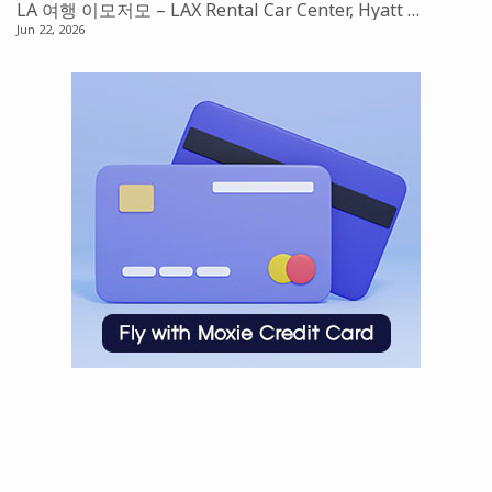
LA 여행 이모저모 – LAX Rental Car Center, Hyatt Place Suite, Laguna Beach, 그리고 LA Dodgers
Jun 22, 2026