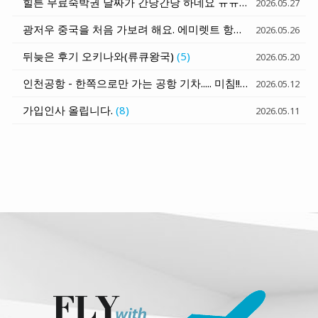
힐튼 무료숙박권 날짜가 간당간당 하네요 ㅠㅠ
(7)
2026.05.27
광저우 중국을 처음 가보려 해요. 에미렛트 항공 발권 질문
(1)
2026.05.26
뒤늦은 후기 오키나와(류큐왕국)
(5)
2026.05.20
인천공항 - 한쪽으로만 가는 공항 기차..... 미침!!!
(6)
2026.05.12
가입인사 올립니다.
(8)
2026.05.11