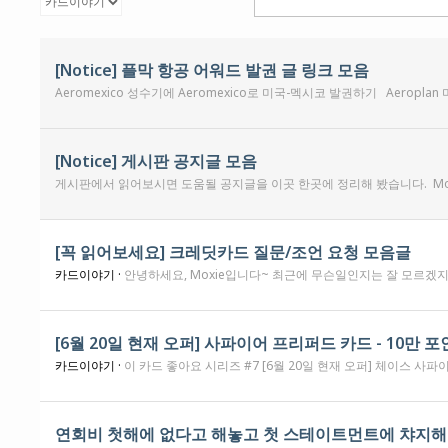
[Notice] 플막 항공 어워드 발권 글 링크 모음
[Notice] 게시판 공지글 모음
[꼭 읽어보세요] 크레딧카드 질문/조언 요청 모음글
카드이야기 ·
안녕하세요, Moxie입니다~ 최근에 무슨일인지는 잘 모르겠지만, 새로 가입하시는 많은분들께서 게시판에 나오시고 계십니다. 블로그를 하는 사람의 입장으로서 기분이 좋지 않을수가 없는데요. 그동안에 싸이트 내에 글들을 읽어만 오시다가 질문이 있으셔서 가입하시는 분들도 꽤 계세요. 그분들의 질문중에 가장 많은내용을 차지하는것은 크레딧카드 신청에 관한 질문과 조연요청입니다. 많은 질문들을 시간이 날때마다 
카드이야기 ·
이 카드 좋아요 시리즈 #7 [6월 20일 현재 오퍼] 체이스 사파이어 프리퍼드 카드 [HOT] - 3개월 $5,000 사용에 100,000 포인트 신청링크 체이스 사파이어 리저브 카드 - 3개월 $6,000 사용에 150,000 포인트 신청링크 --------------------------------------------------------
연회비 첫해에 없다고 해놓고 첫 스테이트먼트에 챠지해