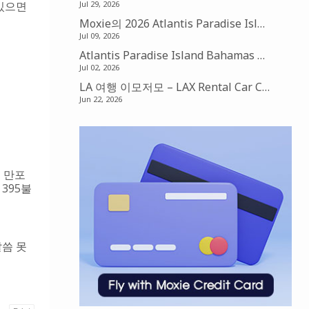
 있으면
Jul 29, 2026
Moxie의 2026 Atlantis Paradise Island Bahamas 맛집기행 – Amber, Fish by Jose Andres, Nobu Restaurant
Jul 09, 2026
Atlantis Paradise Island Bahamas Review
Jul 02, 2026
LA 여행 이모저모 – LAX Rental Car Center, Hyatt Place Suite, Laguna Beach, 그리고 LA Dodgers
Jun 22, 2026
뉴 만포
395불
말씀 못