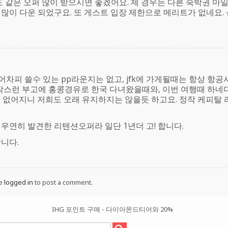
 같은 오퍼 많이 받으시면 좋겠어요. 제 경우는 다른 숙박권 마
 많이 다운 되었구요. 또 게스트 입장 제한으로 메리트가 없네요. 
차피 쓸수 있는 pp라운지는 없고, jfk에 가게될때는 항상 항공
갑작스런 부고에 홍콩경유로 한국 다녀왔을때와, 이번 여행때 하네
 없어지니 저희도 오래 유지하지는 않을듯 하고요. 정작 케피탈
우연히 발견한 리텐션오퍼라 일단 1년더 고! 합니다.
합니다.
be
logged in
to post a comment.
IHG 포인트 구매 - 다이아몬드티어와 20%