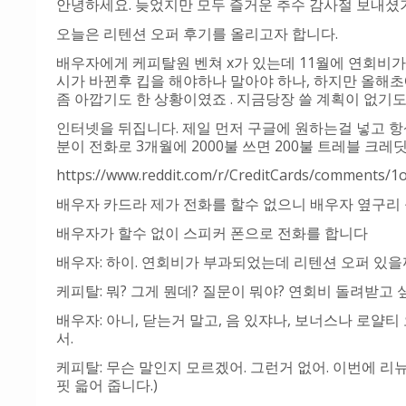
안녕하세요. 늦었지만 모두 즐거운 추수 감사절 보내셨
오늘은 리텐션 오퍼 후기를 올리고자 합니다.
배우자에게 케피탈원 벤쳐 x가 있는데 11월에 연회비가
시가 바뀐후 킵을 해야하나 말아야 하나, 하지만 올해
좀 아깝기도 한 상황이였죠 . 지금당장 쓸 계획이 없기도
인터넷을 뒤집니다. 제일 먼저 구글에 원하는걸 넣고 항상 그 뒤에
분이 전화로 3개월에 2000불 쓰면 200불 트레블 크레
https://www.reddit.com/r/CreditCards/comments/1o
배우자 카드라 제가 전화를 할수 없으니 배우자 옆구리
배우자가 할수 없이 스피커 폰으로 전화를 합니다
배우자: 하이. 연회비가 부과되었는데 리텐션 오퍼 있을
케피탈: 뭐? 그게 뭔데? 질문이 뭐야? 연회비 돌려받고 
배우자: 아니, 닫는거 말고, 음 있쟈나, 보너스나 로얄티 
서.
케피탈: 무슨 말인지 모르겠어. 그런거 없어. 이번에 리
핏 읇어 줍니다.)