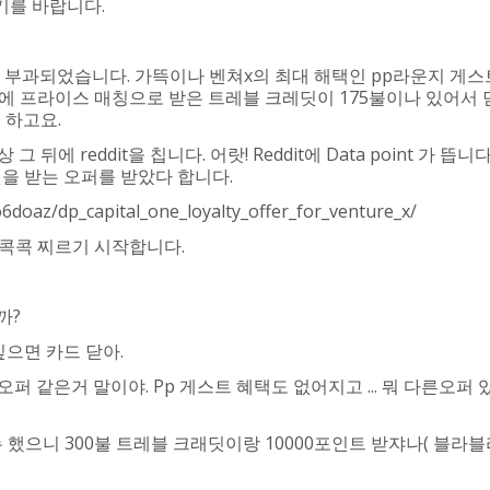
기를 바랍니다.
 부과되었습니다. 가뜩이나 벤쳐x의 최대 해택인 pp라운지 게스
초에 프라이스 매칭으로 받은 트레블 크레딧이 175불이나 있어서
 하고요.
 reddit을 칩니다. 어랏! Reddit에 Data point 가 뜹니다
딧을 받는 오퍼를 받았다 합니다.
6doaz/dp_capital_one_loyalty_offer_for_venture_x/
 콕콕 찌르기 시작합니다.
까?
싶으면 카드 닫아.
오퍼 같은거 말이야. Pp 게스트 혜택도 없어지고 ... 뭐 다른오퍼
뉴 했으니 300불 트레블 크래딧이랑 10000포인트 받쟈나( 블라블