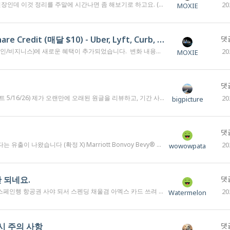
여행에서 사용하고 온 damage가 얼마나 되는가 들어가서 확인을 해 보던중, 수많은 사이공에서의 $1.xx의 Grab 챠지들 사이로... 아니 이것들이!!! 제가 평상시 아멕스에서 더 받은적은 있지만 (ㅋ) 더 내본적은 거의 없거든요. 제 눈에 딱 걸렸습니다. 채팅으로 클레임해서 케이스번호 받아놨고요. 클레임이 적용되기까지는 10일정도 걸린다고 합니다. 채팅으로 제가 신청했던 카드의 오퍼에 연회비가 첫해에 $0인것도 확인 해 주었습니다. 최근에 이 카드 하신분들 한번씩 확인해 보셔요. (저는 지난번에 더 받았던것을 clawback 하는줄 알고 깜짝 놀랐네요)
20
MOXIE
Delta Amex Gold 개인카드/비지니스카드 $120 Rideshare Credit (매달 $10) - Uber, Lyft, Curb, Alto
댓글
카드의 연회비가 보통 첫해는 면제이고 두번째해부터 $150을 받는데, 한해 가지고 있다가 취소하고 가는 사람들을 잡기위한 하나의 방법인것 같기는 합니다. 기존의 아멕스 카드에서 받던 우버에만 제한되지 않는것이 특징이기도 하고요. 저희는 현재 부부가 한장씩 가지고 있어서 델타발권할때 15% 혜택을 받고 잘 사용하고 있는데요. 가지고 계신분들 이 혜택 잊지말고 사용하실수 있으면 좋겠습니다. 감사합니다.
20
MOXIE
댓글
 2대에 동시 신청을 띄워놓고 마우스클릭... 그러면 둘다 들어가는 마법을 보게 되죠. (이유는 다른 프로그래밍 잘 하시는 분들이 잘 이해시켜주실거 같습니다.) 처음에 6개월간 이걸 할때 40% 확율로 성공을 했습니다. 그러다 올해 부터는 100% 승인 되면서, 바이패스 방법을 이해하게 되었어요. 플로우차트를 보시면서, 아래쪽 설명을 보시기 바랍니다. (1) B디바이스가 팝업 로직을 돌고 있을때, A디바이스의 신청서가 정상적으로 팝업 을 뚫고 지나갑니다. 단, 실패케이스는 이 타이밍 때문인데요. 당연하지만, 2개 신청이 거의 동시에 들어가야 합니다. 아래쪽 실패케이스를 보시면요, 실패하면, mail로 이유를 보내주겠다 하고 끝입니다. 그리고 하루에 두번 하시는건 비추 합니다.(이것도 AYOR인데요, 저는 3-4번까지도 합니다.) 왜냐면요 전화하면 아멕스 애들이 압니다. 너 2개(이상) 동시에 신청했네. 이상한데... 라고 되묻습니다. 적당히 답을 잘하셔야 하구요. 그래서 애매하시면, 하루에 2번 시도하지 마세요~ (2) 팝업을 회피한 A디바이스 신청서는 이제 기존에 팝업 없이 신청하면 나오는 화면과 동일한 화면을 보게 됩니다. 바로 승인이 나거나, 추가 정보가 필요하니 연락을 달라 하거나, in review가 떠서 며칠뒤에 전화가 오거나, 며칠뒤에 저절로 승인이 뜹니다 (요즘은 accept하겠냐고 되물어오죠) (3) 만약 동시클릭으로 bypass가 안되면, 100프로 letter가 날라오는데요. Duplicated 되었다고 합니다. 이게 뜨면 이 bypass신공은 실패한겁니다. (3일에 연달아 실패해서 3장이 날아온적이 있어서, 결국 3전4기로 성공했습니다.) +최근에 8개 이상을 시도해서 안되었는데요. Duplicate (현재 이전 신청서를 검토하고 있어서 안된다) 라고 떴는데요, 결국 전화를 몇번해서 reactivate를 해서 다시 승인받았습니다. 결국 다시 1번으로 돌아가시면 됩니다~ 주변에 3-4분 정도에게도 도움을 드렸구요, 이 방법은 refer link로도 잘 됩니다. 물론 refer bonus도 문제 없이 잘 받았고, 다 잘 썼습니다. 더 궁금한 내용은 댓글로 나누시면 얘기하시면 좋겠네요~ 이상 bicpicture였습니다.
20
bigpicture
댓글
end $6,000 on eligible purchases on the Card within the first 6 months of Card Membership. Plus an additional 2 Free Night Awards after you spend an extra $3,000 within the first 6 months. Each Free Night Award has a redemption level up to 50,000 Marriott Bonvoy® points at hotels participating in Marriott Bonvoy®. Resort fees and terms apply. Annual Fee: $125 Offer ends 5/14/26. 아 참고로 저는 Bevy랑 Brilliant둘다 만드려고 하는데 이게 같은 카드로 아멕스가 판단해서 Same Amex Product Rule 에 걸린다는 이야기들이 있더라고요? 혹시 이거 더 아시는 분 계실까요?
20
wowowpata
 되네요.
댓글
히는 듯 해서 결국 택스 170달러만 아멕스 아닌 다른 카드로 했습니다만.. 나름 큰 항공사인데 아멕스-페이팔 통한 결제가 안 통한다는 걸 알게 됐네요. 좀 억지지만 비슷한 이름으로 시작하는 이베이한테는 아멕스-페이팔 받아줘서 고마워집니다ㅎㅎ
20
Watermelon
용시 주의 사항
댓글