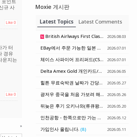
일 포인트
Moxie 게시판
신규 사
Latest Topics
Latest Comments
Like
0
British Airlways First Class Lounge at SFO - 샌프란시스코 영국항공 일등석 라운지
2026.08.03
N
사가 터
EBay에서 주문 가능한 일본 현지 구매 아이템 - 일본 호텔로 배송받기
2026.07.01
다 경유
 라운지는
체이스 사파이어 프리퍼드(CSP) 카드 혜택 변화 세가지 정리 (6월 15일과 10월 1일)
2026.07.01
Delta Amex Gold 개인카드/비지니스카드 $120 Rideshare Credit (매달 $10) - Uber, Lyft, Curb, Alto
2026.06.05
힐튼 무료숙박권 날짜가 간당간당 하네요 ㅠㅠ
(
2026.05.27
광저우 중국을 처음 가보려 해요. 에미렛트 항공 발권 질문
2026.05.26
Like
0
뒤늦은 후기 오키나와(류큐왕국)
(5)
2026.05.20
인천공항 - 한쪽으로만 가는 공항 기차..... 미침!!!
2026.05.12
»
가입인사 올립니다.
(8)
2026.05.11