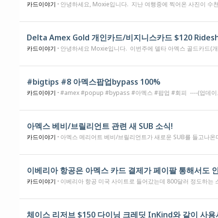
카드이야기 ·
안녕하세요, Moxie입니다. 지난 여행중에 찍어온 사진이 수천장인데 이것 정리를 주말에 시간나면 좀 해보기로 하고요. (다음주중에 또 어디를 가야해서 주말에 해야합니다. ㅠㅠ) 아멕스에서 발전산으로 그냥 잘 주기만 하는줄 알았더니, 그냥 막 챠지도 하는것을 발견했습니다. 이번에 여행 가기전에 사용하려고 아래 카드를 한장 했습니다. 6개월에 $4,000 사용하면 85,000마일을 주는 델타 아멕스 골드 개인 NLL 오퍼였어요. 제가 지난번에 비지니스 카드 NLL 오퍼 찾아가는 방법 글에 써놓은 방법으로 들어가서 개인카드를 했는데요. 이 오퍼는 첫해는 연회비 $150을 받지 않습니다. 이번 
카드이야기 ·
안녕하세요 Moxie입니다. 이번주에 델타 아멕스 골드카드(개인/비지니스)에 새로운 혜택이 추가되었습니다. 변화 내용을 정리하자면 이렇습니다. 카드를 만들고서 12개월이 지난후에 이 혜택은 아멕스 카드 Benefit 섹션에서 등록후에 사용 가능합니다. 매달 $10씩 Statement Credit을 받는 형식으로 주어지는데, Uber, Lyft, Curb, Alto등의 서비스에 해당 카드를 등록하면서 사용할 수 있습니다. 이 
#bigtips #8 아멕스팝업bypass 100%
카드이야기 ·
#amex #popup #bypass #아멕스 #팝업 #회피 ----(업데이트 5/16/26) 제가 오랜만에 오래된 원글을 리뷰하고, 기간 사이에 업데이트 있어서 이렇게 키보드를 들었습니다. 아래 (3)의 일부 내용이 맞고, 일부는 그 원인을 찾았습니다. 일단 letter가 온다고 무조건 실패는 아닙니다. 물론 대부분 letter는 duplicated된 시스템 글리치로 자동으로 발송되는 것으로 보입니다. 만약 여러번 apply를 해서 많은 케이스와 레퍼런스 번호가 쌓이면 그 안에서 agent는 duplicated된 신청서를 찾을수 없습니다. 보통 첫번째는 팝업(웰컴 오퍼 없다고 함), 2번째 (취소되었다함; 당연히 팝업 떠서 취소 누르겠죠?), 3번째는 duplicated되었다고 합니다. 보통 똑똑한, 잘하는, agent는 이 케이스를 찾아 줍니다. 최근(25년 하반기 부터 같습니다) 에는 이 케이스를 보면서 항상 사인업보너스, 웰컴 보너스 없는데 다시 진행할래 라고 묻습니다. 통과 의례 같은데요. 제가 여러번 진행해달라고 했고, 매번 사인업 해봤지만 이상 없습니다. (만약 2번의 바이패스 신공을 시도했다면 5개의 케이스가 쌓이게 됩니다. 그래도 제가 드린 저 순서만 잘 기억하시고, 또 신청할때 각 디바이스에 뜨는 에러나, 팝업, 등을 기록해 두시면 큰 도움이 됩니다. 또 application status 리스트에 보면 대략적으로 어떤 문제인지도 알수 있구요.) ----(원문 작성 11/23/24) 안녕하세요. bicpicture입니다. (제목보고 제가 낚시한다고 오해하실수도 있겠지만 절대 아닙니다.) 이 루프홀을 어디 DP에서 봤다는분들도 계신대요. 저는 찾아보지 못했고, 아직 한국계 커뮤니티에서는 본적이 없습니다. 잘못하면 황금알거위 배를 가르는 느낌이 될수도 있지만요. 1년반 이상의 DP를 만들기위해서 부단히 노력해 보았구요. 여전히 미궁의 아멕스팝업에 고통받는 분을 위해 정리해 보았습니다. 제가 대충 그린 그림을 보시고, 금방 캐치하실수 있는분들도 계신텐데요. bypass의 컨셉은 2개의 디바이스에서 동시에 application을 집어 넣는겁니다. ; 유사하게 대학때 수강신청할때 정원이 다차서, 2대 컴으로 신청해보신 기억이 있으신 분들은 아실겁니다. (97-99학번이후부터는 OMR카드가 아닌 컴으로 수강신청을 하고 있습니다)
아멕스 베비/브릴리언트 관련 새 SUB 소식!
카드이야기 ·
아멕스 메리어트 베비/브릴리언트가 새로운 SUB를 들고나온다는 유출이 나왔습니다 (확정 X) Marriott Bonvoy Bevy® American Express® Card Earn 175,000 Marriott Bonvoy points when you spend $5,000 in eligible purchases on their Card in the first six months. Annual Fee: $250 Offer ends 5/14/26. Marriott Bonvoy Brilliant® American Express® Card Earn 200,000 Marriott Bonvoy points when you spend $6,000 in eligible purchases on their Card in the first six months. Annual Fee: $650 Offer ends 5/14/26. Marriott Bonvoy Business® Credit Card Earn 3 Free Night Awards after you sp
이베리아 항공은 아멕스 카드 결제가 페이팔 통해서도 안
카드이야기 ·
이베리아 항공 미국 사이트로 들어갔는데 800달러 정도하는 스페인행 항공권 사야 되서 스펜딩 채울겸 아멕스 카드 쓰려 했는데 아멕스 카드들은 페이팔에서도 막혀 있네요. 고민 좀 해보니 MR을 Avios로 넘겨 결제하고 택스는 카드 결제 하는게 더 싸게 먹
체이스 리저브 $150 다이닝 크레딧 InKind와 같이 사