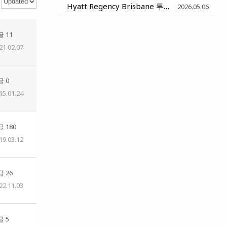
Hyatt Regency Brisbane 투숙기
(2)
2026.05.06
 11
21.02.07
 0
15.01.24
 180
19.03.12
 26
22.11.03
 5