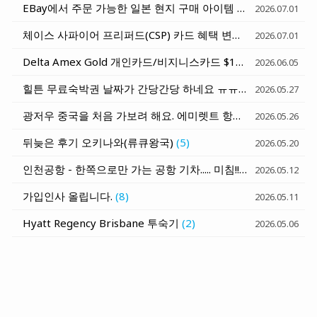
EBay에서 주문 가능한 일본 현지 구매 아이템 - 일본 호텔로 배송받기
2026.07.01
체이스 사파이어 프리퍼드(CSP) 카드 혜택 변화 세가지 정리 (6월 15일과 10월 1일)
2026.07.01
Delta Amex Gold 개인카드/비지니스카드 $120 Rideshare Credit (매달 $10) - Uber, Lyft, Curb, Alto
2026.06.05
힐튼 무료숙박권 날짜가 간당간당 하네요 ㅠㅠ
(7)
2026.05.27
광저우 중국을 처음 가보려 해요. 에미렛트 항공 발권 질문
(1)
2026.05.26
뒤늦은 후기 오키나와(류큐왕국)
(5)
2026.05.20
인천공항 - 한쪽으로만 가는 공항 기차..... 미침!!!
(6)
2026.05.12
가입인사 올립니다.
(8)
2026.05.11
Hyatt Regency Brisbane 투숙기
(2)
2026.05.06