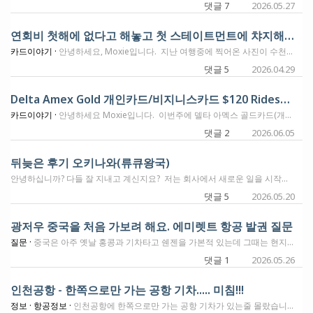
댓글 7
2026.05.27
연회비 첫해에 없다고 해놓고 첫 스테이트먼트에 챠지해 놓은 아멕스 델타 개인 골드카드
카드이야기 ·
안녕하세요, Moxie입니다. 지난 여행중에 찍어온 사진이 수천장인데 이것 정리를 주말에 시간나면 좀 해보기로 하고요. (다음주중에 또 어디를 가야해서 주말에 해야합니다. ㅠㅠ) 아멕스에서 발전산으로 그냥 잘 주기만 하는줄 알았더니, 그냥 막 챠지도 하는것을 발견했습니다. 이번에 여행 가기전에 사용하려고 아래 카드를 한장 했습니다. 6개월에 $4,000 사용하면 85,000마일을 주는 델타 아멕스 골드 개인 NLL 오퍼였어요. 제가 지난번에 비지니스 카드 NLL 오퍼 찾아가는 방법 글에 써놓은 방법으로 들어가서 개인카드를 했는데요. 이 오퍼는 첫해는 연회비 $150을 받지 않습니다. 이번 여행에서 사용하고 온 damage가 얼마나 되는가 들어가서 확인을 해 보던중, 수많은 사이공에서의 $1.xx의 Grab 챠지들 사이로... 아니 이것들이!!! 제가 평상시 아멕스에서 더 받은적은 있지만 (ㅋ) 더 내본적은 거의 없거든요. 제 눈에 딱 걸렸습니다. 채팅으로 클레임해서 케이스번호 받아놨고요. 클레임이 적용되기까지는 10일정도 걸린다고 합니다. 채팅으로 제가 신청했던 카드의 오퍼에 연회비가 첫해에 $0인것도 확인 해 주었습니다. 최근에 이 카드 하신분들 한번씩 확인해 보셔요. (저는 지난번에 더 받았던것을 clawback 하는줄 알고 깜짝 놀랐네요)
댓글 5
2026.04.29
Delta Amex Gold 개인카드/비지니스카드 $120 Rideshare Credit (매달 $10) - Uber, Lyft, Curb, Alto
카드이야기 ·
안녕하세요 Moxie입니다. 이번주에 델타 아멕스 골드카드(개인/비지니스)에 새로운 혜택이 추가되었습니다. 변화 내용을 정리하자면 이렇습니다. 카드를 만들고서 12개월이 지난후에 이 혜택은 아멕스 카드 Benefit 섹션에서 등록후에 사용 가능합니다. 매달 $10씩 Statement Credit을 받는 형식으로 주어지는데, Uber, Lyft, Curb, Alto등의 서비스에 해당 카드를 등록하면서 사용할 수 있습니다. 이 카드의 연회비가 보통 첫해는 면제이고 두번째해부터 $150을 받는데, 한해 가지고 있다가 취소하고 가는 사람들을 잡기위한 하나의 방법인것 같기는 합니다. 기존의 아멕스 카드에서 받던 우버에만 제한되지 않는것이 특징이기도 하고요. 저희는 현재 부부가 한장씩 가지고 있어서 델타발권할때 15% 혜택을 받고 잘 사용하고 있는데요. 가지고 계신분들 이 혜택 잊지말고 사용하실수 있으면 좋겠습니다. 감사합니다.
댓글 2
2026.06.05
뒤늦은 후기 오키나와(류큐왕국)
안녕하십니까? 다들 잘 지내고 계신지요? 저는 회사에서 새로운 일을 시작하여 바쁘게 지내고 있습니다. 올해 초 오키나와 출장을 다녀왔는데 뒤늦은 후기 올려봅니다. ㅋㅋ 올린다 올린다 했는데... 부산에서 가면 좋겠지만 출장 특성상 전국에서 모여서 출발하여서 인천공항에서 출발하였습니다. 부산에서 가면 부산역에서 ktx로 광명역가서 광명역에서 리무진버스타고 인천공항으로 갑니다. 와우 ㅋㅋ 돌아올때도 위와 같습니다. ㅋㅋ 뭐가 문제겠습니까? 갈수 있음에 감사 또 감사하면서 다녀왔습니다. 오랜만에 인천공항 라운지를 갔는데 예전 기억 새록새록 나서 좋았습니다. 인천-오키나와는 인기노선+유아 동반 가족들이 많았습니다. 대한항공 직항으로 신형기종으로 쾌적하여 잘 다녀왔습니다. 나하공항에 도착하였습니다. 아나 보입니다. ㅋㅋ 여정이 빡빡해서 오키나와 슈리성 가고 싶은데 아 짬이 안날것 같은데 ㅋㅋ 공항에서 슈리성이 보여서 굉장히 더 가고 싶었습니다. 숙소는 오키나와에 관광객들이 보이는 누구나 아는 국제거리에 있는 호텔로 좋았습니다. 일은 일이고 ㅋㅋ 잠깐 시간이 생겨 급한 마음에 국제거리에서 택시를 탑니다. ㅋㅋ 슈리성으로 바로 갔습니다. 잠시 탔는데 1500엔 ㅋㅋ 슈리성 옛 류큐왕국의 왕이 살던 성입니다. 사진으로 보이는 곳이 우리나라로 따지면 경복궁 화재로 지금 공사중인데 그래서 더욱더 가보고 싶었습니다. 사실 슈리성은 몇번의 화재로 불탔는데 이번에도 잘 복원중이였습니다. 구름이 쫙 깔리는데 마치 제가 와서 반겨주는 듯 하였습니다. ㅋㅋ 제가 표류기 관심많아서 어렸을 적 부터 '로빈슨 크루소의 표류기' 이런거 좋아했는데 커서는 '하멜표류기'(네덜란드 하멜 조선표류기) 그러다가 여행기, 표류기 이런게 너무 재미있어서 옛 선조들의 표류기 최부의 표해록(제주에서 중국 명나라에서 우리나라 귀환), 이지항의 표주록(부산 동래에서 일본 북해도에서 우리나라 귀환), 표해시말(홍어장수 문순득의 표류기-우리나라에서 오키나와, 필리핀, 마카오, 중국에서 우리나라 귀환)를 보다보니 오키나와(과거 류큐국) 가보고 싶었는데 좋은 기회로 잘 다녀왔습니다. 그리고 오키나와가 일본으로 반환된지 1972년이니 사실 불과 안되어서 아픈 역사가 많았습니다. 제가 반환되는걸 본건 홍콩의 반환, 마카오의 반환인데 1972년 반환됬을 당시 갑자기 미국식에서 일본식으로 제도나 모든게 바뀌니 혼란이 있었다고 합니다. 아울러 전쟁으로 돌아가신 분들의 넋도 기렸습니다. 다음에도 기회가 생기면 필리핀 마닐라 혹은 인도네시아 자카르타 가고 싶네요 ㅋㅋ
댓글 5
2026.05.20
광저우 중국을 처음 가보려 해요. 에미렛트 항공 발권 질문
질문 ·
중국은 아주 옛날 홍콩과 기차타고 쉔젠을 가본적 있는데 그때는 현지인 친구가 가이드를 해줘서 꿀처럼 따라 다녔던 기억이 있는데요. 이번에는 내발로 혼자 가보려고 해요. 마침 내년 봄에 가보고 싶은 박람회가 열리는 곳이 광저우라 가볍게 혼자 가는 거 지구 한번 더 돌아 보자 싶어 찾아보니. LAX- DXB - CAN 이렇게 에미렛트 항공으로 비지니스 116,000 포인트에 $1,254 유할. 전 여정이 A380 비즈이고 마침 두바이도 몇일 들려서 낙타타고 모래에 딩굴어도 보고 좋아 보이는데 이게 가장 좋은 발권인지는 고민중이예요 일단 아멕스나 시티에서 포인트 트렌스퍼가 1000 - 800 이고 유할이 어마하다는것 그리고 지금 이란 상황이 애매한가운데 중동지역으로 갔다가 모래밭 어딘가 뭍히던지 뉴스에 나오는거 아닌가...고민이예요. 알라스카나 항공에서는 안보이는걸로 봐서 에메렛 항공 마일만 보이는데 이런 방식 말고는 인도 항공이 있던데... 그건 아직 최후로 미루고 싶습니다. 포인트 무작정 트렌스퍼 하기 전에 조언 부탁 드려요
댓글 1
2026.05.26
인천공항 - 한쪽으로만 가는 공항 기차..... 미침!!!
정보 ·
항공정보 ·
인천공항에 한쪽으로만 가는 공항 기차가 있는줄 몰랐습니다. 공항을 누가 이렇게 만든거냐구요. ㅎ 몇시간전에 와이프가 인천공항에서 AA280편으로 ICN-DFW 비행에 탑승을 했는데, 이때 있었던 해프닝이였습니다. (이번엔 와야하는데 적당한 표가 없어서, AA 15만마일로 ICN-DFW-ATL 비지니스석을 해 줬습니다. 저렴하면 6만에 되는걸... 15만에 ㅋ) AA는 제 1 터미널을 이용하기에, 거기서 체크인을 하고 게이트 28번 주변에 있는 OneWorld Lounge를 이용합니다. 이 라운지는 올 2월초에 제가 다녀오면서 라운지 리뷰를 남겼고요. 얼마전 와이프가 하와이안 비행기로 시애틀로 나오면서 이용했던 라운지입니다. 오늘 공항 체크인에서 항공사 직원이 라운지의 위치를 28g 라고 적어줬다고 하는데요. 이것을 손으로 쓴 글씨라서 잘 보면 289로 보였나봅니다. 이것으로 보고 와이프는 어떻게 갔는지는 모르겠지만, 2 터미널로 가려는 어딘가를 가다가 더 이상 갈 수 없는곳으로 갔다고 새벽에 문자가 왔어요. (있던곳이 터미널 1과 2 사이의 101번 어딘가에 탑승구 4층에서 쉬고 있다고..) 이해가 안되는것중에 하나가, 그때 있던 자리에서 1 터미널에 라운지와 게이트로 돌아가려면 혼자는 못가고요. 직원이 같이 와서 동행하면서 갈 수 있다고 했다고 합니다. 저녁 5시 50분 출발 예정인 비행기를 타야하는데, 게이트까지 가려면 약 20분이 걸리는 곳에 있었고. 4시 30분에 공항 직원을 만나서 이동했다고 해요. 이렇게 한것이 와이프 뿐만이 아닌것 같고요. 와이프가 이동할때 다른 탑승객도 같이 이동을 하였고, 동행해준 직원은 이날 두번째 왔다 갔다를 하고 있다고 합니다. 그리고 다른 승객 몇명도 다른 직원과 같이 이동하는 모습도 보였고요. 인천공항에서 Airside에 들어가면 터미널간의 이동을 할 수 없게 해 놨나봐요. 기차를 탈수는 있는데, 그것을 타면 돌아오지 못한다고 했다네요. 38선을 넘어가는 통일기차도 아니고... 이건 뭐냐~~!! 한국에 갈때마다 어려운점들이 조금씩 늘어나는데... 물론 이건 라운지 위치에 대한 착각으로 시작된 해프닝이지만, 외국인들뿐이 아닌 내국인들도 헷갈리는 상황이 아닐까 합니다. 동행한 직원과 다시 1 터미널 게이트쪽으로 돌아와서, 라운지에 갈 시간은 물론 없었고요. 간신히 탑승을 해서 지금 날아오고 있는중이랍니다. 탑승후 문자가 하나 왔는데, 이 비행기가 새것인가봐요. 좋다고 문자를 보냈습니다. 찾아보니 B787-9 가 날고 있네요. 제가 2월초에 뒤로 타고온 비행기는 B777-200이였던것으로 기억하는데요. ㅎ