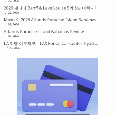
Jul 30, 2026
2026 캐나다 Banff & Lake Louise 5박 6일 여행 – 1편: 발권 및 예약
Jul 29, 2026
Moxie의 2026 Atlantis Paradise Island Bahamas 맛집기행 – Amber, Fish by Jose Andres, Nobu Restaurant
Jul 09, 2026
Atlantis Paradise Island Bahamas Review
Jul 02, 2026
LA 여행 이모저모 – LAX Rental Car Center, Hyatt Place Suite, Laguna Beach, 그리고 LA Dodgers
Jun 22, 2026