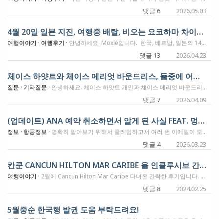
댓글 6
2026.05.03
4월 20일 일본 지진, 여행중 배탈, 비오는 요코하마 차이나타운 - 14일 여행의 마무리
여행이야기 ·
여행후기 ·
안녕하세요, Moxie입니다. 한국, 베트남, 일본의 14일 여행 일정의 막바지에 들었습니다. 오늘은 요코하마 하얏 리젠시 호텔에서 이 글을 작성하는데요. 이제 현지시간 내일이면 나리타공항으로 가서 ANA 일등석 타고서 시카고로 들어가게 됩니다. 이번 2주여행동안 사진 수천장을 찍어가는데, 이번에도 여행 뒷부분부터 수십편의 후기를 남겨볼까 합니다. 특히나 이번에 처음 와본 요코하마가 너무 재미있고, 숙박했던 두개의 호텔이 다 좋아서 벌써 다음번 일정의 호텔을 예약하고 가네요. 미국으로 돌아가면 각종류별러 후기를 남기겠는데, 오늘 게시글에서는 간단한 몇가지 흔적만 남기고 가도록 하겠습니다. 4월 20일 현지시간 오후 4시 50분쯤에 일본에 지진이 있었습니다. 일본의 북동쪽, 아오모리 주변의 해변가에서 Tsunami로 추정되는 지진이였는데요. 이시간에 저는 긴자 센트릭 호텔에서 저녁식사 나가려고 준비중에 있었고요. 투숙방은 1201호 코너룸이였는데, 처음에는 약간의 움직임과 삐걱거리는 소리가 나길래.. "어떤넘이 이 방문을 부수고 들어오려고 그러는거냐~~!!!"하고 자리에서 일어났습니다. 옷걸리에 걸려있던 Bath Robe 2개가 왔다 갔다... 흔들리고요. 자리에 서 있는 제가 느끼는 진동은, 비행기내에서 자리에서 일어나 화장실 갈때 흔들리는.. 그정도의 느낌이였습니다. 진동은 채 5분이 가지 않았고요. 그 후로 뉴스에서는 몇가지 속보들이 계속 나오고 있기도 했습니다. 주변에 이자카야에 갔었는데, 그곳 직원은 이번에 나온 Tsunami Warning이 "야바이!!" 라고 해서 한참을 웃었습니다. 한국에서도 이 뉴스가 전해졌는지, 저한테 문자 오시는 분들도 꽤 있었습니다. 일본에서는 자주 있는 일이라서, 일본사람들은 약 10분동안 얘기하다가 일상의 생활로 돌아가더라구요. ㅎ 이자카야에서 맛있는 식사를 하고 나왔는데, 이날 마지막에 먹었던 호르몬이 문제였는지, 우롱하이가 문제였는지... 탈이 났습니다. 조금 참아보다가 안되겠어서, 호텔 주변에 있는 약국을 찾아갔습니다. 들어가서 잘 못하는 일본어로 떠뜸떠뜸 하니까... 한국약사분께서 한국인이냐고 물어보시네요 ㅎㅎㅎ 정로환만 사러 갔다가 전체적인 증상을 얘기하니, 한방으로 만들어진 감기/몸살약을 같이 주셨습니다. 여행중에 아프면 힘든데 그래도 이 약을 먹고 조금 좋아졌네요. 도쿄에 다른 (재미있는) 호텔에서 1박을 더 하고 요코하마로 이동했습니다. 이번엔 큰 가방을 호텔에서 호텔로 부치는 서비스도 이용해봤습니다. 이것 훌륭합니다. 무조건 추천!!! 요코하마에 총 3박을 하고 가는데, 1박은 돗단배 모양을 하고 있는 인터컨 요코하마 그랜드 호텔에 있었고요. 여행 마지막 2박은 요코하마 하얏 리젠시 호텔에 있는데요. 이 두 호텔이 정말 좋습니다. 요코하마 하얏 리젠시는 제 경험으로는 긴자 센트릭보다 더 좋은것 같기도해서, 다음 일정으로 이 호텔을 또 예약했습니다. 호텔에서 300미터만 걸어가면 일본 3대 차이나타운이 있는데요. 어제 저녁에 클럽 라운지에서 만난 사람들과 밤 산책을 다녀왔습니다. (리젠시 호텔방에 커다란 우산 준비되어있습니다) 비오는 요코하마 차이나타운!!! 너무나 멋있는 모습이라서 사진을 여러장 찍어봤는데요. 그중에 분위기 있는 사진 한장 남기고 가겠습니다. 여행중에는 바쁘기도 했고, 몸도 아프기도 했어서 소식을 전하지 못했습니다. 인스타그램 보시는 분들은 나름 잘 보시고 있는것으로 알고 있습니다. 부지런히 돌아가서 이번 일정을 하나씩 풀어놓도록 하겠습니다. 감사합니다.
댓글 13
2026.04.23
체이스 하얏트와 체이스 메리엇 바운드리스, 둘중에 어느 쪽이 더 유용하게 사용을 할 수 있을까요?
질문 ·
기타질문 ·
안녕하세요. 체이스 하얏트 개인과 체이스 메리엇 바운드리스 개인, 둘 중에 어느 쪽이 더 유용하게 사용을 할 수 있을까요? 하얏트는 현재 30,000 포인트 + 추가 스펜딩을 통해서 30,000 포인트, 메리엇은 5만 숙박권 4장과 항공크레딧 $100로 알고 있습니다. 3인 가족이 미국, 캐나다 여기저기 두달마다 한 두번씩은 주말이나 휴일을 이용해서 잠깐이라도 다녀오는 것 같습니다. 그리고 하얏트는 스펜딩으로 30,000 포인트 받고, 추가 스펜딩을 통해서 30,000 포인트를 얻는게 괜찮은 오퍼인가요? * 아참, 호텔은 보유중인 호텔숙박권이나 포인트, 아멕스 플레티넘 FHR를 이용해서 골고루 다니고 있습니다.
댓글 7
2026.04.09
(업데이트) ANA 예약 취소하면서 알게 된 사실 FEAT. 멍청비용
정보 ·
항공정보 ·
명확히 알아보기 위해서 클레임하고서 여러 번 이메일이 오갔는데, 결론적으로 안된다고 합니다. ANA로부터 받은 이메일 내용입니다. This regulation applies to transportation services that fall under U.S. DOT jurisdiction, which generally involves tickets purchased in the United States or itineraries subject to U.S. consumer protection requirements. In your case, the ticket was purchased and issued through ANA’s Japan website and paid for in JPY. As such, the contract of carriage and applicable fare conditions are governed by the rules and regulations applicable in Japan, and not by U.S. DOT regulations. Accordingly, the DOT 24-hour cancellation policy does not apply to this booking. We also note the documents you have referenced. However, these provisions do not extend DOT jurisdiction to tickets issued and processed outside the United States under non-U.S. point-of-sale conditions. --------------------------------------------------------------------------------------------------------------------- 어제 밤에 아나 웹사이트에서 하네다-샌프란시스 발권을 했는데, 생각해보니 김포를 앞에 붙이는 걸 까먹었네요. 취소하고 다시 예약하려고 웹사이트에 들어가니 3,000 마일이나 3,000엔을 페널티로 공제하겠다고 나옵니다??? 분명히 예약한지 24시간 내에 취소할 경우에는 페널티가 없는 걸로 알고 있었는데 말이죠... 오늘 아나에 전화해보니 발권시 엔화로 결제한 경우에는 미국법이 아니라 일본법이 적용되고 고 일본에는 24시간 취소룰이 없다고 합니다... 허허허... 전화 끊고 웹사이트에서 3,000엔 결제하고 취소했습니다. 전화로 취소하는 경우에는 마일 차감 페널티만 옵션이니까 돈내고 취소하려면 웹사이트에서 해야한답니다. 그러고보니 예약할 때 화면이 뭔가 살짝달랐다고 느끼긴 했는데, 다시 보니 왠지 모르겠지만 로케이션 일본, 언어 설정은 영어로 되어있었네요. 금액이 적어서 다행이었지만 그래도 다른 분들은 실수하지 마시라고 올립니다. 아 그리고 스케줄 변경은 발권일 기준 1년이라고 합니다. 왕복 티켓이면 왕편 출발일로부터 1년까지 복편 스케줄 변경이 가능하지만, 편도면 발권일 기준 1년입니다.
댓글 4
2026.03.23
칸쿤 CANCUN HILTON MAR CARIBE 올 인클루시브 간략 후기
여행이야기 ·
2월에 Cancun Hilton Mar Caribe 다녀온 간략한 후기입니다. 1. 항공편: 델타 마일리지로 JFK-CUN 왕복 항공편 이용했습니다. 델타 골드 카드 소지하면 15% 할인과 함께 첫번째 체크인 가방 수수료가 면제되는데 9명(본인+동반자 8명)까지 됩니다. 체크인 담당 직원이 잘 모르면 매니저한테 물어보라고 조용히 알려주세요. 2. 칸쿤공항-호텔 이동: USA TRANSFERS 이용했는데, 전반적으로 큰 무리없이 편리하게 이용했습니다. 추천해주신 방돔님 감사합니다. 3. 호텔은 10만포인트 기본방(2 queen bed, 4인, ocean view)으로 예약했는데 beach front로 배정 받았습니다. 아래 그림에서 보시면 C/D/E/F/G가 ocean view, A,H,B가 beach front 입니다. 모든 객실에는 발코니가 있는데 썬베드가 있는 Large Balcony, 썬베드가 없는 Juliet Balcony로 나뉩니다. 4. 식당은 부페(Vela, 아침/점심/저녁), 일반식당(MAXAL, FLAMA, NORIKU, LALUCE, 저녁, 예약필수), 룸서비스(24시간) 등이 있습니다. 일반식당 예약은 체크인후 받는 링크를 통해 예약하거나 직접 방문해서 예약하면 됩니다. 5. 많이들 우려하시는 해초는 아침마다 한 번씩 치우는데 거의 없었습니다. 바다에 파도는 방파제가 없어서 그런제 좀 쎈 편입니다. 그래서 그런지 바다물에 들어가는 사람은 많지 않고 대신 실내 수영장에 사람이 많았습니다. 6. 돌아올때 칸쿤 공항은 그야말로 관광객으로 넘쳐나더군요. 칸쿤 공항 물가는 뉴욕 물가보다 훨씬 비싸고, 라운지도 작은거 두 개 밖에 없어서 이용이 쉽지 않더군요. 캐리비안 첫 여행이었는데 아름다운 바다가 인상에 남는 여행이었습니다. 다음에 그리스 산토리니 가보고 싶어지네요.
댓글 8
2024.02.25
5월중순 한국행 발권 도움 부탁드려요!