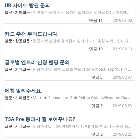
UR 사이트 발권 문의
질문 ·
기타질문 ·
이번에 한국에 사는 동생이 놀러와서 체이스 UR 사이트에서 UR 포인트로 대한항공(ICN-JFK)을 발권했습니다. (사실, 가격이 올랐길래 더 오르기 전에 급하게 예매를 해서... 발권 해놓고 걱정스런 마음에 질문 드립니다. 24시간 안에 캔슬하면 캔슬 fee가 없다고 해서요.) 1. 본인이 아닌 다른 사람(동생) 티켓을 발권해도 괜찮은건가요? 2. 이런 경우에는... 동생을 대한항공 가족명단에 포함 시켜야 하나요? 3. 그리고 UR사이트에서 포인트로 결제를 했는데... 원래 여권 번호나 그런 걸 안 물어보나요? 4. UR포인트로 결제하고나서 바로 동생이 이메일 하나를 받았는데, 적혀있기로 '이게 e-ticket이다'라고 되어 있던데... 그러면 당일날 그 이메일을 프린트해서 여권이랑 들고 대한항공 데스크로 가면 되는 건가요? 제가 처음 UR 포인트로 결제해 보는 거라, 이해가 안 가는 부분을 한참 검색해도 못 찾아서... 여기에 여쭤봅니다. 감사합니다.
댓글 11
2019.03.02
카드 추천 부탁드립니다.
질문 ·
항공질문 ·
항공 티켓발권에 유리한 마일리지 카드 추천 부탁드립니다. 델타에 마일리지가 쫌 잇긴하는데 amex 만 있더라구요. costco에서 많이 쓰는데 여기는 visa만 받아요. spg포인트로 항공사 전환시 3:1 이라고 막시님께서 알려주셨는데 쫌 손해보는 기분이예요. 그래서 항공권에 유리한 카드를 찾고 잇습니다.주로 미국내에서 사용할꺼구요 알라스카 카드가 눈에 들어왔는데 확실치 않아요. 미리 감사드립니다.
댓글 19
2019.02.13
글로벌 엔트리 신청 펜딩 문의
질문 ·
기타질문 ·
안녕하세요. 보통 글로벌 엔트리 conditional approval은 얼마만에 승인나나요? 인터넷 리뷰를 보면 2주 정도면 나오는 것 같아서요. 2주가 지나도 승인이 안되면 어떤 방법을 취할 수 있을까요?
댓글 5
2019.02.07
메칭 알려주세요.
질문 ·
기타질문 ·
Marriott Platinum or Gold/Hilton Gold ↓Whyndam Diamond ↓Caesars Total Reward Diamond ↓ Mlife Gold ↓Hyatt Explorist 이게 가능하다고 하던데 어떻게 하는지 알려주세요.컴맹에 왕초보라 아는게 없어서..부탁드립니다.
댓글 2
2019.02.23
TSA Pre 통과시 뭘 보여주나요?
질문 ·
기타질문 ·
안녕하세요. TSA pre통과시 TSA pre할 수 있다는 증명 보여주나요? 항공티켓에 TSA Pre라고 찍혀나오지만 항공티켓 외에 어떤 확인증? 예를들어 Global Entry card라던가 그런거 보여줘야 하나요? 아니면 온니 항공티켓만 보여주나요?
댓글 2
2019.02.26