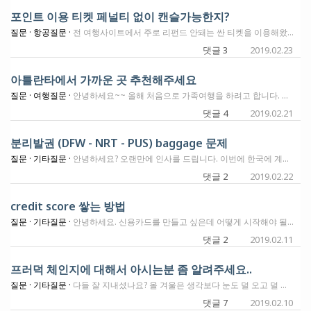
포인트 이용 티켓 페널티 없이 캔슬가능한지?
질문 ·
항공질문 ·
전 여행사이트에서 주로 리펀드 안돼는 싼 티켓을 이용해왔는데요 ...이유는 확실한 일정을 가지고 티켓팅을 하다보니 대부분 날짜가 촉박하고 비싼경우라 그렇습니다. 포인트로 발권 테스트를 돌려보니 하루 상관으로 포인트 차이가 나네요. 일정이 확정 안되어 놓치기 싫은 딜이 있다면 우선 발권을 하고 싶어서요. 질문1) 항공사 사이트에서 포인트로 발권한 티켓은 캔슬 ,리스케줄이 되는지요? 질문 2) 주로 델타,알라스카,사우스웨스트를 이용할것 같은데 항공사마다 다를까요? 아니면 티켓따라 다를까요(요건 어차피 포인트나 마일로 하기때문에 상관없을듯합니다만...)
댓글 3
2019.02.23
아틀란타에서 가까운 곳 추천해주세요
질문 ·
여행질문 ·
안녕하세요~~ 올해 처음으로 가족여행을 하려고 합니다. 가까운 곳부터 도전해보려고요 아이들이 많고 어리고 남편도 집밖에 나가는걸 별로 안좋아하기때문에 되도록이면 가까운곳에 가보려고요. 아이들은 7, 7, 5, 2살입니다. 1박2일에서 2박3일 정도 생각하고있습니다 아틀란타에서 가까운곳은 어디가 좋을까요? 제가 아직 호텔카드가 없어서요. 여기서 질문이 있는데요. 호텔에서 인원초과시엔 돈을 더 내야하나요? 저희는 기본 6명 +@ 될거같아요. 방을 두개잡아야하면 ㅠㅠ 호텔은 못갈거 같아요. 감사합니다
댓글 4
2019.02.21
분리발권 (DFW - NRT - PUS) baggage 문제
질문 ·
기타질문 ·
안녕하세요? 오랜만에 인사를 드립니다. 이번에 한국에 계신 부모님이 잠시 방문을 하셔서 오고 가는 티켓을 발권해드렸는데요, 문제는 올 때는 문제가 없는데, 돌아가시는 티켓이 (8월 초라 그런가?) 티켓이 거의 없더라구요. 그래서 가지고 있던 BA Avios를 털어서 발권했습니다. 그런데 문제는 DFW - NRT 구간은 AA로 발권하고 (티켓도 Jal이 당시에는 없었고 AA는 유류할증료도 없어서^^) NRT-PUS 구간은 Jal로 티켓팅 했는데, 분리발권일 경우 baggage final destination을 DFW에서 바로 PUS으로 할 수 있나요? 보통 저도 예전에 대한항공-아시아나(DFW-ICN-PUS)로 분리발권 했을 때, 잘 해줬던 것으로 기억하는데, AA는 NRT에서 짐을 다시 찾아서 다시 붙이라고 하네요ㅠㅠ 영어도 안되시는 분들이 일본어는 더 안되실텐데 가능하실란지 모르겠네요. Stop over 시간은 넉넉히 4시간 정도로 해서 마지막 NRT-PUS은 사쿠라 라운지도 쫌 다녀오시고 하시라고 했긴 했는데 ... 다른 방도가 없는지 궁금합니다^^
댓글 2
2019.02.22
credit score 쌓는 방법
질문 ·
기타질문 ·
안녕하세요. 신용카드를 만들고 싶은데 어떻게 시작해야 될지 몰라서 조언을 구합니다. SSN 받은지는 2년이 넘었고 계속 key bank debit card 만 쓰다가.. credit card 를 만들어야겠다 생각이 들어서 알아보고 있습니다. 2주 전 chase bank account 처음 만들었고, direct deposit 을 연결해놓았습니다. (key bank account 를 닫을 예정입니다). 계좌만들면서 은행직원이 chase freedom 은 어렵고, slate는 가능할 수 있겠다는 말에 알겠다하고 신청해봤는데..... 거절되었습니다. 현재 제 상황에서 credit score를 쌓기 위해 무엇을 하는게 제일 좋은 방법일까요? 발급이 비교적 쉽다고 하는 discover it credit card를 신청해보는게 좋을지.. secured card를 신청하는게 좋을 지 모르겠습니다. 혹은 다른 추천하는 방법이 있나요? 참고로 박사과정이라 학교 stipend가 매달 들어오긴 하지만 큰 금액은 아닙니다.
댓글 2
2019.02.11
프러덕 체인지에 대해서 아시는분 좀 알려주세요..
질문 ·
기타질문 ·
다들 잘 지내셨나요? 올 겨울은 생각보다 눈도 덜 오고 덜 춥고 ..지낼만한 겨울인거 같습니다. 다름 아니고 체이스 사파이어 프리퍼드나 리저브 같은경우는 48개월 룰로 바뀌었잖아요 현재 다 보유 하고 있습니다 . 그런데 5/24는 이미 떠나간지 너무 오래되어서 체이스는 바이바이 한지 좀 되었구요. 쓸만하다 포인트 받아야 한다는건 거이 다 받은거 같아요. 그중 가장 맘 아프고 못한것이 이런 룰이 생기기 전에 하얏을 못 받은게 너무 너무 한스럽지만 또 기회가 오겠지요. 프리퍼드 같은 경우는 제가 보유한지 5년이되었어요. 리저브 같은 경우는 이제 2년....( 3월이면 연회비 내야 하는 상황이에요 ) 질문 1)만약 프리퍼드를 freedom unlimited로 하는게 좋은지 아님 그냥 캔슬 하는게 좋은지 고민이 되었어요 만약 프러덕 체인지를 하게 되면 아멕스 처럼 마지막으로 체인지 하는것으로 남는것인지 아님? 기록이 제가 사파이어를 가지고 있었던것이 남는것인지? 2) 사파이어 프리퍼드를 캔슬 한다 ..( 어차피 5/24 패스 하려면 앞으로 2020/ 12월까지는 ) 다른 카드를 오픈을 못 하게 되는 상황입니다 . ( 두 사람중 한 사람만 하면 되는 거니깐... 아깝 ) 3) 리저브를 2020/3월까지 킵한다 4) 2021년 5/24 풀리면서 프리더프 오픈 하고 일년 쓰고 캔슬 다름 2022년 리저브 신청한다 이게 가능한걸까여? 5) 두가지 다 가지고 있지 못하기 떄문에 5/24가 풀려도 제가 프리퍼드 쓰고 캔슬한 다름 리저브를 오픈한다 해도 못 받을 가능성이 있는건가요? 이도 저도 아니다 싶음 리저브가 더 매력이거든요 연회비 450불에 300 크레딧 일년 150불이라 하지만 어차피 프리퍼드도 95불 내기 떄문에 50불 더 내고 가지고 있는게 맞는것인데 처닝으론 알래스카 말곤 해본것이 없어서.....그넘에 5/24떄문에 체이스는 카드는 뭘 할수가 없네요..췟췟 ..버리자고 하자니 아까운 체이스 아시는분 좀 알려주세요.... 감사합니다 좋은 주말 되세요 !
댓글 7
2019.02.10