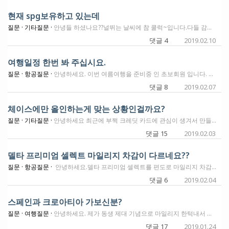
현재 spg보유하고 있는데
질문 ·
기타질문 ·
안녕들 하셨나요??널뛰는 날씨에 참 쿨럭~입니다.다들 감기조심 하시길. 다름아니고 현재 SPG 비지니스를 가지고 있는데요.이거 계속 깊해야 하나요??에뉴얼피도 오른다는 소리가 있고..이걸 가지고 있어야 하나 다운그레이드 해야 하나 고민입니다.다른 추천카드 있으시면 추천부탁 드립니다.다른 비지니스 카드는 잉크 프리퍼드 가지고 있어요.
댓글 4
2019.02.10
여행일정 한번 봐 주십시요.
질문 ·
항공질문 ·
안녕하세요. 이번 여름여행을 준비중 인 초보회원 입니다. 그동안 모은 마일리지로 BUSINESS 발권을 하려하는데 쉽지않네요. 1. 6/27 LAX/TYO 7/3 TYO/BKK 7/9 BKK/LAX. ANA 로 예약을 시도 하였지만 전부 Waitlist 입니다. 가능성이 어떨까요? 2. 아니면 같은 일정에 Tokyo 대신 서울도 생각 하고 있습니다. 참고로 MR 10만. UR 22만 대한항공 18만 델타 8만 us 만 spg 20만 정도 있습니다. 혹시 좋은 생각 있으신 선배님들의 의견을 기다리겠습니다. 항상 감사드립니다.
댓글 8
2019.02.07
체이스에만 올인하는게 맞는 상황인걸까요?
질문 ·
기타질문 ·
안녕하세요 최근에 부쩍 크레딧 카드에 관심이 생겨서 만들기도 하고 공부하고 있는 중입니다. 현재 체이스 사파이어 프리퍼드와 월드오브하얏 2개를 가지고 있는 상태인데요. (2/24) 이제 막 하얏도 스펜딩을 끝낸 참이라 다음 카드를 고민중입니다만 체이스에서 다음 카드로 마음에 드는게 썩 없는 상태입니다. (학생 비자라 비지니스 카드는 힘든 상황이에요.) 그동안 검색해와서 봐왔던 내용은 5/24 룰 때문에 처음 5개는 체이스로 채우는게 좋다는 얘기를 많이 듣긴 했습니다만 무작정 괜찮은 사인업을 기다리며 하얏이나 사파이어 프리퍼드로만 모든 스펜딩를 하는게 과연 효율적인가에 대한 고민이 들더라고요. 그렇다고 프리덤이나 프리덤 언리미티드를 굳이 만드는것도 현명한 방법이 아닌 듯 하고요. 요즘 아멕스 골드가 부쩍 눈에 띄어서 더 그런가봐요. 비행기타고 호텔에서 자는건 일년에 두세번정도 여행이 전부라 $100 에어라인 크레딧을 잘 활용할지는 모르겠지만 (그때그때 비행기 표 싼 항공사를 이용하는 편이라) 매달 주는 $10 식당 크레딧만으로도 벌써 $120 값어치는 하는데다 그로서리 4배와 식당 4배가 참 좋아보이더군요. 전자제품 워런티 연장과 가끔씩 아마존에서 하는 디스카운트도 좋아보이고요. 물론 아멕스 골드 하나 더 만들어봤자 3/24라 여유가 더 있을 것 같긴 하지만 아멕스 골드 스펜딩을 다 채운 후에 똑같은 고민을 또 하고 있을것 같아서요. 과연 2/24 상태인 제가 지금 취해야 할 전략은 무엇이 좋을지에 대한 많은 고수분들의 조언 부탁드리겠습니다. 5/24를 의식하여 무작정 좋은 사인업을 기다리는게 맞는걸까요 아니면 그때그때 괜찮은 카드들을 만들어 차곡차곡 쌓아가는게 좋을까요? 당장 1~2년 내에 어디를 가야곘다는 계획은 없는 상태입니다. 긴 글 읽어주셔서 감사하고 모두 즐겁고 건강하게 마일 모읍시다!
댓글 15
2019.02.03
델타 프리미엄 셀렉트 마일리지 차감이 다르네요??
질문 ·
항공질문 ·
안녕하세요.델타 프리미엄 셀렉트를 편도로 마일리지 차감을 할려고 알아봤는데요.같은 프리미엄 셀렉트르도 마일리지 차감이 다른데 왜 그런건가요?
댓글 6
2019.02.04
스페인과 크로아티아 가보신분?
질문 ·
여행질문 ·
안녕하세요. 제가 동생 제대 기념으로 마일리지 한턱내서 아빠랑 같이 유럽 여행을 보내주려고 하는데 다른덴 가봐서 대충 도시마다 몇일정도면 되겟다~ 하는 감이 있는데 스페인/포르투갈쪽이랑 크로아티아는 안가봐서 모르겠네요. 참고로 제 가족들은 약간 여행사 여행하듯이 빨리빨리 돌아다니는 경향이 있구요.. 그래도 저는 아빠가 같이 가니까 너무 타이트하면 힘들거라고 생각이 드는데요, 인터넷마다 의견이 분분한데 바르셀로나는 최소 5일이상 있어야한다부터 3일이면 된다.. 여러가진데 몇일있어야 적당히 바르셀로나 보고왓다~ 할 수 있나요? 그밖에 그라나다, 론다, 세비야, 마드리드와 리스본, 포르투 정도 생각하고 있는데 총 15박이면 다 둘러볼 수 있을까요? 크로아티아 렌트카 여행을 추천하려고 하는데 (워낙 자연 경관이 예쁜곳이 많은 것 같아서요) 3박이면 넘 짧은가요? 차로 이동해서 파바박 돌아다닐 수 있을거같은데 또 땅덩이가 길쭉하고 넓은듯해서 잘 모르겠네요.. 아 혹시 네덜란드 암스테르담은 보통 몇박 하나요? 거기도 안가봐서리... 답변 부탁드립니다! 아 참, 여행 시기는 4-5월 이에요!
댓글 17
2019.01.24