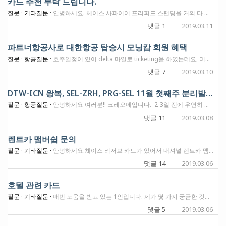
카드 추천 부탁 드립니다.
질문 ·
기타질문 ·
안녕하세요. 체이스 사파이어 프리퍼드 스팬딩을 거의 다 채워서 이제 크레딧 카드를 하나 더 만들고 싶어서 매일 틈날때마다 검색해서 보는데... 종류가 많다보니 볼 때마다 솔직히 너무 헷갈리네요. (특히 호텔카드는 아직 이해가... 카드마다 항공권으로 몇대몇 비율로 옮겨지고, 어디로 트랜스퍼되고, 이런 게 너무 헷갈려요) 그래서 제 상황을 설명드리고 추천해 주시는 것 위주로 알아보고 발급을 받을까 해서 글을 올립니다. 아내는 몇년전/ Chase Freedom Unlimited 2018/ Target Redcard 2019/1 Chase Sapphire Preferred 저는, 2017/ BOA Cash rewards (ssn이 없는데 받았습니다) 2019/1 Chase Sapphire Preferred AU 2019/1 Chase Freedom Unlimited AU 2019/1 Amazon Prime Store Card (체이스 아니고 Synchrony Bank라는 곳입니다) 아내는 ssn이 있는데, 저는 학생이라 ssn이 없습니다. ITIN은 있구요. 사는 곳은 뉴욕이구요. 앞으로 이용은... 주로 미국 국내여행 항공권이나 호텔에 사용하려고 생각 중입니다. (물론 한국에 계신 가족들의 미국방문에도 사용하겠지만요) (근데... 5/24규정이 '체이스' 뿐만 아니라 모든 카드사에서 적용하는 규정인가요? 그럼 아내가 발급받은 Target이나 제가 발급받은 amazon prime store card도 다 적용이 되나요?) 체이스, 아멕스, 시티 다 상관없습니다. 어떤 카드가 좋을까요? 감사합니다.
댓글 1
2019.03.11
파트너항공사로 대한항공 탑승시 모닝캄 회원 혜택
질문 ·
항공질문 ·
호주일정이 있어 delta 마일로 ticketing을 하였는데요, 미국-호주 일정(delta / virgin australia)은 free checked baggage가 2개까지 허용이 되는데, 문제는 호주-한국(korean)은 free checked baggage가 1개까지가 허용이 되네요. 혹시, 파트너항공사(delta) 마일로 대한항공 탑승시 모닝캄 회원자격으로 free checked baggege가 2개까지 허용이 되는지 dp가 있으시면 알려주세요^^ 안되면 아예 짐 1개로 줄이던지? 아님 1 checked and 1 carry-on으로 짐을 줄일까? 생각도 하고 있어서요~! 좋은 주말 되시고요~! 감사합니다.
댓글 7
2019.03.10
DTW-ICN 왕복, SEL-ZRH, PRG-SEL 11월 첫째주 분리발권 질문입니다
질문 ·
항공질문 ·
안녕하세요 여러분!! 크레오메입니다. 2-3일 전에 우연히 이 블로그를 발견 이후 발권 정석과 따라하는 걸 차근차근 업무시간 몰래(-_-) 읽고 있는데, 웬지 이 게시판에는 발권 관련 이야기만 딱 올려야 할 것만 같아 신변 잡기가 원래 메인인 저에게는 약간(?) 부담이 되는 분위기긴 하네요. 글을 어떻게 시작해야 할 지 모르겠어요. 생각을 해보니까 이 게시판엔 많은 발권 꿀팁이 많이 올라온 걸로 봐서는 제가 참석할 수 있는 주제를 찾게 되었네요. 이번에 갑작스레 11월 초에 한국을 가야만 하게 되었어요(동생이 결혼합니다;;;). 11/9 토요일 오전 이벤트인데 이미 다른 여행을 계획하고 발권까지 대략 다 마쳐버려서, 연차를 이틀만 쓸 수 있는 상황이에요. 요 며칠 DTW-ICN 프셀 딜로 25k가 있었기 때문에 델타에서 프셀을 노려보려고 하는데, 이콘이 35k라 프셀이 잘 안나오더라고요. 일단 제가 있는 총알은: AS 170k, DL 396k, UR 130k, KAL 115k, AA 96k, OZ 13k, MR 330k, DL GC $2k(1k on the way) 네요. 총 2명에, 원하는 날짜는 한국 11/9일 오전 도착(이왕이면 11/7 저녁 출발 선호ㅠㅠ) 11/12 새벽 도착해서 이틀 휴가를 효과적으로 쓰고 싶어요ㅠㅠ (11/8과 11/11을 써서 미국서 11/12 출근 가능하게요ㅠㅠ) 1. 버진으로 넘겨 델타원을 타볼까 해도 날짜가 이상하게 빗겨가고 2. 그냥 Delta로 Atlanta 경유 프셀로, 70k 왕복으로 다녀오고 싶은데(시간적으론 이게 제일 좋더라고요) 이거슨 이콘도 43k 나오고. 3. 개악되기 전에 AA타고 가볼까 해서 11/7 출발로 확인해 보니 32.5k는 11/6까지만 가능하고 11/12에 있더라고요. 4. 그러려니 저희 동네서 가까이 레비뉴로 이용하는 델타 레비뉴를 타서 돌아오는 방법을 타니 (MBS-DTW-ICN-DTW-MBS입니다.) 쌀때는 1100정도 나온다는데 제가 본 가격은 1312정도에요. 거리는 얼마 안되고 마일은 좀 많으니 MQM을 적립하기 위해 일단은 이 구간을 다 타고 MBS에서 집까지 내려오려고 생각중이에요. 이 방법을 사용하면 원래 모아둔 기카도 사용할 수 있어서요. 혹시 제가 빼먹은 방법이 있을까요? 워낙 짧은 여정이라 델타 직항을 이용하고 싶은데 제한된 휴가 때문에 참 여의치 않네요. 추가: 동생의 신행 발권도 생각중입니다. SEL-ZRH, PRG-SEL이고 올때는 직항이 낫지 않나 싶어 일단 1. 레비뉴로 댄공 사이트에서 보니 1400불대 하고요. 2. 마일은 진짜 감이 없네요ㅠㅠㅠ 댄공 편도 발권이 좋은가??? 하고 생각만 하고 있습니다. 3. 일단은 두바이 경유로 900불대 홀드 해놓은게 있는데, 이왕이면 터키 항공으로 가라고 해서 관광까지 다 같이 하면 좋지 않을까 싶은데.. 이건 어떻게 연구해야 될까요ㅠ-ㅠ 여러분의 따뜻한 아이디어 한 마디가 며칠째 삽질하고 있는 오메에게 한줄기 희망이 될 거 같아요. 연차가 정해져 있는 난이도, 진짜 발권하기 어렵네요 흑흑...PS! 이거 복사하고 열심히 작성하는데 중간 부분 글이 싹 다 날라갔어요. 글쓰기 버튼 누르기 전까지만 해도 멀쩡했는데... 왜그럴까요?!?!
댓글 11
2019.03.08
렌트카 맴버쉽 문의
질문 ·
기타질문 ·
안녕하세요.체이스 리저브 카드가 있어서 내셔널 렌트카 맴버쉽에 가입했는데요. 이왕 하는거 허츠랑, avis랑 가입을 했는데 가입 할 때마다 카드 정보를 넣으라고 하더라구요. 바보같은 질문 일수도 있지만... 렌트카 맴버쉽도 돈 내는 건가요?그리고 네셔널 렌트카 익스큐티브 맴버로 차를 렌트할 때 midsize로 렌트해도 한단계 업그레이드 자동으로 되나요?질문 추가) midsize로 예약하면 된다고 하던데 네셔널 웹사이트 들어가니 아래와 같이 나오더라구요.Midsize말고 아래처럼 네셔널에서 추천해준 걸로 예약해야하나요?
댓글 14
2019.03.06
호텔 관련 카드
질문 ·
기타질문 ·
매번 도움을 받고 있는 1인입니다. 제가 몇 가지 궁금한 것이 있어 지도를 받고자 이렇게 글을 남깁니다. 우선 호텔 매칭에 관련하여 궁금합니다. 현재 SPG 를 가지고 있으나 사용을 많이 하지 않아 실버 앨리트 입니다. 이에 어느 글을 보니 힐튼 카드를 만들면 골드 맵버로 되며 이를 통해 본보이, 하이얏 등의 호텔도 매칭을 통해 높은 등급의 맵버쉽을 가질 수 있다는 글을 확인했습니다. 여기서 질문 입니다. 1. 힐튼 카드를 신청하는 것이 좋은지? 2. 힐튼 외 다른 카드를 신청하여 매칭하는 것이 좋은지? 3. 정확히 매칭하는 방법은 어떻게 해야하는지? 위에 3가지가 궁금합니다. 매번 친절한 답변 주셔서 감사드리며, 죄송한 말씀이지만 어렵게 설명하면 이해를 잘못해 쉬운 설명 부탁드리겠습니다. 감사합니다.
댓글 5
2019.03.06