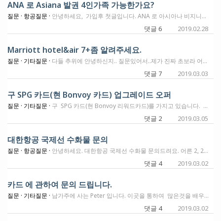
ANA 로 Asiana 발권 4인가족 가능한가요?
질문 ·
항공질문 ·
안녕하세요, 가입후 첫글입니다. ANA 로 아시아나 비지니스를 타려고 합니다. LAX->ICN 일경우 4인가족발권이 가능한가요? 여러날짜를 찾아봐도 3개이상 않나오내요. 방법이 있을가요? Lifemile 에서도 3개이상은 않나오고, 오직 United 에서만 가능한건가요?
댓글 6
2019.02.28
Marriott hotel&air 7+좀 알려주세요.
질문 ·
기타질문 ·
다들 추위에 안녕하신지.. 질문있어서..제가 진짜 초보라 어리버리에 손해나는 일도 많이하고 대부분 레비뉴로 비행기표는 다 사는 편이고 호텔만 겨우 포인트로 다니는 중입니다.갈길이 멀어요.각설하고.. Marriott hotel and air 7+에 관해 자세한 설명좀 부탁 드립니다.어디서 찾아봐야 하는건지..예약은 어떻게 하는지 비행기랑은 어떻게 연결이 되있는건지.찾아봐도 무슨소린지 잘 이해가 않가서요.대부분 일년에 저희 4식구와 함께 가는 여행은 7일정도 입니다.좀 제대로 알아서 돈 많이 안쓰고?편한 여행 하고 싶어요..근데 진짜 이건 알못.. 참고로 전 별거 없구 UR 50만정도랑 Marriott 40만 정도 있어요..MR은 하도 카드를 안써서 만오천정도구요..델타랑 아시아나는 왕창 털어먹어서 거의 바닥이구..올 여름에 바하마 3번째로 가려고 하는데 좀 도와주세요.^^아니면 다른 케러비안 추천 부탁 드립니다.
댓글 7
2019.03.03
구 SPG 카드(현 Bonvoy 카드) 업그레이드 오퍼
질문 ·
기타질문 ·
구 SPG 카드(현 Bonvoy 리워드카드)를 가지고 있습니다. 며칠전 AMEX에서 Bonvoy Brilliant 카드로 업그레이드하면 3개월 5000불 스펜딩 후 10만 포인트를 준다는 이메일을 받았습니다. 450불 연회비가 부과되는데 현재 가지고 있는 카드에 비해서 크게 메리트는 없는 듯 여겨집니다. 메리엇 골드 스테더스, 1박 Free Night 숙박권은 현재 카드에도 부여하고 있는 베니핏이구요. 그 외 것은 사소하게 느껴집니다. 그래도 달려야 할 오퍼인지 잘 모르겠습니다. 어떻게 하는 것이 좋을까요?
댓글 2
2019.03.05
대한항공 국제선 수화물 문의
질문 ·
항공질문 ·
안녕하세요. 대한항공 국제선 수화물 문의드려요. 어른 2, 2살 1명, 10개월아기 1명 LAX-ICN 탑승 예정인데요. 어른은 이민가방으로 50파운드 미만 2개 수화물로 보낼 수 있는 걸로 알고 있어요. 2살 소아의 경우, 어른과 동일하게 수화물 2개에 플러스 카시트와 유모차 추가되나요? 그러면 보내는 짐이 4개가 되어도 된다는 것인가요? 10개월 유아의 경우, 어른 요금의 10%만 내고 따로 자리 선정 안하고 베시넷, 22파운드 수화물 1개 플러스 카시트와 유모차 추가 즉 보내는 짐이 3개인가요? 접이식 유모차는 어떤걸 말하나요? ;일반 유모차를 말하는 건가요? 아니면 초경량 20불짜리 같은 유모차를 말하는 건가요?추가질문) 베시넷 자리는 앞 공간이 약간 넓지만 팔걸이가 안 올라간다고 알고 있고 영화 볼 수 있는 모니터가 옆에서 나와서 불편하다고 하는데요. 차라리 그냥 일반자리에 앉는게 나을까요? 참고로 낮 비행기 12:30 타고 나갈 예정이예요
댓글 4
2019.03.02
카드 에 관하여 문의 드립니다.
질문 ·
기타질문 ·
남가주에 사는 Peter 입니다. 이곳을 통하여 많은것을 배우고 있습니다. 감사 드립니다. 1.신용카드를 크레딧허용 금액 가까이 사용 하다보니 매월 전액을 잘 갚아도 크레딧 점수가 좀 내려가던데 혹시 "매주" 사용 금액 전액을 갚는것은 어떤 가요? 아니면 격주로 상환? FICO를 모니터 했더니 저의 신용카드 각각 사용 금액이 엄청 크게 나와 있어서요. 2.저의 아멕스플렛 에 아내가 AU로 있는데 아내 AU카드를 그냥 취소할고 아내의 아멕스플렛을 새로 신청 할수 있을까요? 3.아내의 샤파이어 에 제가 AU로 되있는것 역시 취소 하고 제가 샤파이어 를 바로 신청 이 가능 한지요? 4월 모임을 기대 하고 있습니다. 감사합니다.
댓글 4
2019.03.02