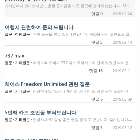
게시판에서 읽어보시면 도움될 공지글을 이곳 한곳에 정리해 봤습니다. Moxie 오픈게시판 이용 주의사항 및 운영방침 회원가입/활동시에 겪으시는 몇가지 애로사항에 대하여~ [꼭 읽어보세요] 크레딧카드 질문/조언 요청 모음글 게시판 사용법 팁 한가지 - 게시글의 정렬순서 업데이트 리스트로 보기 초보자들을 위한 Fly with Moxie 활용하기 초보자들을 위한 Fly with Moxie 활용하기 v2 2021년 Fly With Moxie Update Fly With Moxie에 작성하시는 글에 대한 몇가지 주의사항
댓글 0
2015.01.24
여행지 관련하여 문의 드립니다.
질문 ·
여행질문 ·
매번 도움을 받고 있는 1인입니다. Moxie 님의 고견으로 얼마 전 아멕스 힐튼을 신청하였습니다. 아직 갈길이 멀었지만, '지금부터 준비한다면 3년 후 (결혼 15주년) 미국 외 지역으로 가족 여행을 갈 수 있지 않을까?' 하여 미리 여행 장소를 정하여 거기에 맞게 포인트를 모을까 합니다. 그래서 생각 한 곳이 보라보라 섬입니다. 저 같은 초보자가 포인트를 모아 가볼 수 있는 곳이 아닌 것은 알지만 하나하나 준비하여 계획 중에 있습니다. 이에 혹시 아틀란타에서 출발을 계획한다면, 1. 어느 항공사 통해 진행해야 하는지? 2. 여기 계신 분들은 어느 호텔을 추천하는지? 3. 개인적인 편차는 있겠지만, 어느 카드 포인트를 모으는 것이 좋은지? 너무 범위가 커서 많이 힘드시겠지만, 조금의 도움이라도 감사하게 생각하겠습니다. 참고로 제가 가지고 있는 카드는 1. SPG Amex 카드 - (메리엇 약 120,000 포인트 - 보유 5년) 2. 힐튼 Honors Amex Ascend 카드 (지난주 신청) 3.Chase Sapphire Preferred® Card (100,000 포인트 - 1년 보유) 이며, 와이프는 얼마 전 Amex Delta 를 신청하였습니다. 저희가 가지고 있는 것을 확인해 보시고 어느 포인트를 모으는 것이 좋은지? 아니면 어느 카드를 추가로 신청하는 것이 좋은지 확인 부탁드립니다. 너무 포인트가 턱없이 부족한 것은 알지만 열심히 모아 보겠습니다. 긴글 일어주셔서 감사합니다.
댓글 5
2019.03.14
737 max
질문 ·
기타질문 ·
어제 이티오피아 737 맥스 추락사고와 전에 있었던 라이언에어 사고때문에 소프트웨어의결함 즉 Anti stall 센서가 문제가아닌가하는 기사들을 다들 보셨을겁니다. 전 플릿을 737로 무장한 사우스웨스트도 작년부터 운용중이고 저도 이번 베가스 세미나 에 737 맥스를 두번다 타고 다녀왔습니다. 미국 국내선으로 자주 이용되는바 차후 여행계획에 기종도 757 320 등등만을 골라타야할까요? 교통사고보다도 확률이 작다지만 동일기종이 비슷한 현상으로 이륙후 문제가 생긴게 걸리기도 하네요. 사고로 돌아가신분들 명복을빌고 앞으로는 이런일들이 안생겼으면 합니다.
댓글 16
2019.03.11
체이스 Freedom Unlimited 관련 질문
질문 ·
기타질문 ·
안녕하세요? 일전에 체이스 UR 사이트 관련 문의 드렸다가 고민을 해결했습니다! 감사드립니다 ^^ 오늘 한 가지 더 질문이 있는데요. 한참 찾아도 정확한 답변을 못 찾겠네요. 와이프가 미국에서 제일 먼저 오픈한 카드가 체이스 freedom unlimited이고, 두번째 오픈한 카드가 체이스 사파이어 프리퍼드입니다. 그리고 저는 두 카드의 authorized user로 등록해서 발급 받았구요. (저는 학생이라 ssn이 없습니다) 근데 궁금한 게, 아내랑 저 중에, 한 명은 프리덤 언리미티드를 갖고 있고, 다른 한 명은 그냥 프리덤으로 바꿀 수 있나요? (이유는, 프리덤은 5% 적립 되는 게 있어서, 잘 사용하면 유용할 것 같아서요) (근데, '미국에서 처음 오픈한 카드는 쭉 가지고 가야 한다'라는 얘기를 들은 적이 있어서... 한편으로는 '가능하다'고 해도 '바꿔도 되나?'라는 생각이 들기도 합니다 ㅎㅎㅎ) 감사합니다.
댓글 6
2019.03.09
5번째 카드 조언을 부탁드립니다
질문 ·
기타질문 ·
안녕하세요? 항상 좋은 글들 잘 읽고 있습니다. 감사합니다. 다음 카드를 어떤 것으로 만들면 좋을지 조언을 구하려 글을 올립니다. 저는 현재: - Bank of America Cash Rewards (2017년 8월) - Chase Freedom Unlimited (2018년 3월) - Chase Sapphire Preferred (2019년 1월) - American Express Gold (2019년 2월) 이렇게 카드를 4장 가지고 있는데요, 5/24 규정 때문에 다음 카드도 체이스 카드로 만들어야하나 생각하고 있습니다. 포인트 주요 사용 목적은 - 가장 큰 목표는 한국에 계신 부모님 싱가포르 항공 태워드리는 거구요 - 부모님이나 제가 여행시 항공권이나 호텔 투숙용으로 쓰고 싶습니다. 지금 Chase Marriott Bonvoy Boundless 하고 Chase United Explorer 생각하고 있습니다만 보시기에 괜찮은 결정일까요? 추가질문으로 채이스 사파이어나 아멕스 골드는 베네핏이 많은 것 같아서 계속 유지하고 싶은데 본보이나 유나이티드 카드는 만든 후 유지하는게 좋은지 아니면 한 번 열었다가 일 년후에 닫는게 좋은지 궁금합니다. 마지막으로 조만간 카드를 한장 더 많들어도 2019년 8월이 되면 5/24 규정에 걸리는게 아닌가요? 감사합니다!
댓글 3
2019.03.12