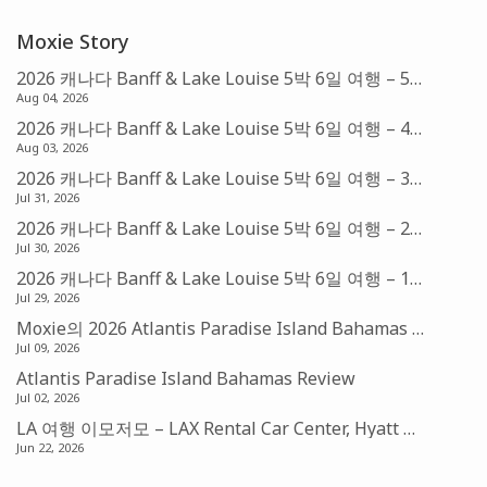
Moxie Story
2026 캐나다 Banff & Lake Louise 5박 6일 여행 – 5편: Fairmont Chateau Lake Louise (아멕스 FHR)
Aug 04, 2026
2026 캐나다 Banff & Lake Louise 5박 6일 여행 – 4편: Banff의 아침 & Sunshine Village Gondola
Aug 03, 2026
2026 캐나다 Banff & Lake Louise 5박 6일 여행 – 3편: Banff & Bow Falls
Jul 31, 2026
2026 캐나다 Banff & Lake Louise 5박 6일 여행 – 2편: Canmore & Mistaya Canyon Trail Head
Jul 30, 2026
2026 캐나다 Banff & Lake Louise 5박 6일 여행 – 1편: 발권 및 예약
Jul 29, 2026
Moxie의 2026 Atlantis Paradise Island Bahamas 맛집기행 – Amber, Fish by Jose Andres, Nobu Restaurant
Jul 09, 2026
Atlantis Paradise Island Bahamas Review
Jul 02, 2026
LA 여행 이모저모 – LAX Rental Car Center, Hyatt Place Suite, Laguna Beach, 그리고 LA Dodgers
Jun 22, 2026