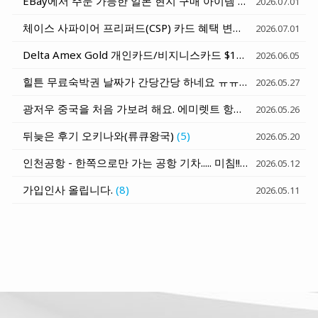
EBay에서 주문 가능한 일본 현지 구매 아이템 - 일본 호텔로 배송받기
2026.07.01
체이스 사파이어 프리퍼드(CSP) 카드 혜택 변화 세가지 정리 (6월 15일과 10월 1일)
2026.07.01
Delta Amex Gold 개인카드/비지니스카드 $120 Rideshare Credit (매달 $10) - Uber, Lyft, Curb, Alto
2026.06.05
힐튼 무료숙박권 날짜가 간당간당 하네요 ㅠㅠ
(7)
2026.05.27
광저우 중국을 처음 가보려 해요. 에미렛트 항공 발권 질문
(1)
2026.05.26
뒤늦은 후기 오키나와(류큐왕국)
(5)
2026.05.20
인천공항 - 한쪽으로만 가는 공항 기차..... 미침!!!
(6)
2026.05.12
가입인사 올립니다.
(8)
2026.05.11