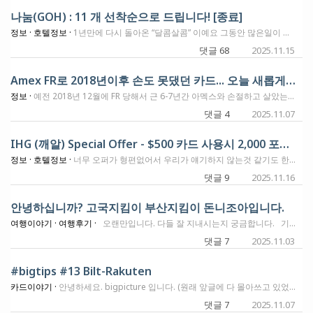
나눔(GOH) : 11 개 선착순으로 드립니다! [종료]
정보 ·
호텔정보 ·
1년만에 다시 돌아온 “달콤살콤” 이예요 그동안 많은일이 있었기에.. 하얏트 GOH 나눔 할께요! 현재 11장 보유중이라 확인하는대로 선착순으로 보낼께요 밀린 저의 호텔 후기는 하나씩 올려보도록 할께요 다들 좋은 하루 되세요
댓글 68
2025.11.15
Amex FR로 2018년이후 손도 못댔던 카드... 오늘 새롭게 열렸습니다!
정보 ·
예전 2018년 12월에 FR 당해서 근 6-7년간 아멕스와 손절하고 살았는데요, 오늘 ㅋㅋㅋ 만들만한 게 없어서 그냥 거절당할 요량으로 NLL 링크 찾아서 한번 신청했는데~ 승인이 되네요! 확실히 예전에 7년설이 맞는 것 같습니다! 체이스도 닫히고, 겨우 계정에서 몇장 살려놔서 5/24 밑으로 떨어졌는데도 손도 안댔다가... 그냥 바클레이와 Bank of America 줄기차게 Alaska+Hawaiian으로 쫌 재미를 쫌 봤는데, 오늘 이런 기쁨이 있네요! 다만, 아직 안심하긴 일러서 그냥 조심조심 하려고요^^ 쫌 기다렸다가, 스팬딩이나 작업을 쫌 해야겠습니다. 이상 otherwhile이었습니다^^
댓글 4
2025.11.07
IHG (깨알) Special Offer - $500 카드 사용시 2,000 포인트
정보 ·
호텔정보 ·
너무 오퍼가 형편없어서 우리가 얘기하지 않는것 같기도 한데요. IHG 예약하다가 보면, 포인트 조금씩 더 있었으면... 할 때가 있거든요. 그럴때를 대비해서 한번 참고하시면 될듯 합니다. 10월 15일부터 하고있던 오퍼인데요. IHG 카드 있으시면, 오퍼 "등록 하시고", 카드로 $500 사용하면 2,000 포인트를 추가로 받을수 있습니다. 다음 스펜딩 카드로 넘어가는 시간차가 애매할때..... 한번 꺼내서 $500 사용하신다는 생각 하시면 될것 같습니다. 일단 저는 등록을 해 놨고요. 등록은 IHG 홈페이지에 가시면 Offer 페이지에서 하실수 있습니다.
댓글 9
2025.11.16
안녕하십니까? 고국지킴이 부산지킴이 돈니조아입니다.
여행이야기 ·
여행후기 ·
오랜만입니다. 다들 잘 지내시는지 궁금합니다. 기나긴 여름이 끝나고 이제 가을도 없이 겨울이 왔습니다. 뒤늦게 다녀온 몽골 울란바토르 여행기입니다. 아시는 분은 아시지만 제가 쌍둥이 육아에 업무에 시간 내기가 쉽지 않습니다. 부인께 허락을 구하고 몽골 울란바토르 다녀왔습니다. 저의 조건은 이러합니다. 저녁9시 이후 김해공항에서 출발하는 나라의 수도 일명 도깨비여행 토요일 떠나 월욜 새벽 도착하는 대만 타이베이를 그렇게 다녀왔고 필리핀 마닐라랑 몽골 울란바토르랑 저울질하다가 유난히 잦은 동남아 지역의 태풍을 피해 몽골 울란바토르로 다녀왔습니다. 발권은 포인트를 쓸 수 없기에 아마도 필리핀 마닐라 갔으면 발권했을텐데 제주항공으로 했고 숙박은 간만에 IHG 숙박권 썼습니다. HOLIDAY INN 울란바토르 좋았습니다. 새벽 도착했습니다. 새벽도착이라 바로 숙소로 갔습니다. CHASE 숙박권 오랜만에 ㅋㅋ 믿고가는 HOLIDAY INN 아니 아시겠지만 몽골은 완전 내륙국이라 도심 다운타운으로 가는데 뭔가 발전소 같은게 있어서 아침에 일어나보니 석탄화력발전소가 딱 심시티 하는 줄 알았습니다. 주된 발전소가 화력발전 신선했습니다. 시간이 돈인지라 바쁘게 광장으로 나갑니다. 위의 동상은 수흐바타르 동상입니다. 몽골의 국부이십니다. 역사적 설명은 생략합니다. ㅋㅋ 수흐바타르 맞은편 맞습니다. 그분 징징 징기스칸 ㅋㅋㅋ 옆에 말탄 그분의 충실한 신하들.. 특히 수부타이 전유럽을 공포로 몰았죠 자세한 설명은 생략합니다. 다니는 내내 CU편의점, GS편의점 한국인지 ㅋㅋ 그러다가 길을 걷는데 아주 이국적인 모습인데 친숙한 한글과 몽골어와 영어와 ㅋㅋ 몽골은 원나라때는 세계최고 였고 청나라때는 지배를 받다가 러시아의 영향도 받아서 그런지 모든것이 혼재되어 있는 느낌입니다. 한국친화 맞습니다. 한가운데에 수도 한가운데 서울의 거리도 있습니다. 그리고 마지막 제가 이번여행에서 생각지도 못하게 본건 티베트 불교사원입니다. 몽골은 티베트 불교신도가 많아서 티베트불교사원을 방문했습니다. 숙소 바로 근처였습니다. 스케일에 압도되어서 뭔가 말을 잃었고 몽골과 티베트불교에 대해 CHAT-GPT에 물어도 보고 뜻깊은 시간이었습니다. 그렇게 보내다 보니 어느덧 제가 부산을 출발한건 토욜 저녁 울란바토르 도착 일욜 새벽 그리고 월욜 울란바토르 출발 새벽비행기를 타러 공항으로 갔습니다. 와 교통체증 말도 못합니다. 제가 새벽에는 편도 1시간 걸렸는데 주말저녁이라 그런지 세시간 걸렸습니다. 다행히 새벽비행기인지라 큰 어려움없이 잘 왔습니다. 이제는 앞으로는 가족들과 같이 가서 좋은 시간 보내기로 했습니다!! 이제 할로윈도 지나고 연말입니다!! 남은 올한해 무탈하게 잘 지내시고 또 기회가 되면 뵙겠습니다!! P.S. 오타니도 오타니인데 야마모토, 사사키... 와 일본에 NPB 야구 꼭 보러 갈겁니다. ㅋㅋ
댓글 7
2025.11.03
#bigtips #13 Bilt-Rakuten
카드이야기 ·
안녕하세요. bigpicture 입니다. (원래 앞글에 다 몰아쓰고 있었는데, 좀 나누어서 정리하고 있습니다.) 저는 빌트Bilt 포인트를 그동안 안모아서 자세히는 모르지만, JAL포인트를 빌트에서 전환가능하다고 알고 있는데, 전문가분들이 ^^ 확인해 주세요. 하고 찾아보니 AA전환도 되네요 오홋~, 아시죠? 완소 AA마일 포인트 !! (아래글 타래 참조) Bilt 카드: 수수료 없이 렌트비 지불하면서 포인트 적립과 크레딧 쌓는 카드 빌트 BILT 카드 써보신분들, 추천하시나요? 아무튼 Rakuten 포인트를 Bilt로 넘길수 있는 길이 생겼습니다. 저는 그동안 Rakuten을 Amex-MR로만 주구장창 넘겨왔는데요. (한 50k는 될거 같네요 ㅠ) 좋은 옵션이 생겼습니다. | link;연결;연동 방법 제가 방금 해보니 제일 쉬운 방법은 Bilt/Rakuten 앱을 업데이트 하시고, Bilt에서 link 하시면 됩니다. create-link를 선택하니 자동으로 연동link이 됩니다. link연동후에는 바로 라쿠텐 에서 포인트 조회 하면 빌트Bilt와 연결된 것을 확인할수 있습니다. 저는 2분도 안걸린거 같습니다. 이상 빅픽쳐 였습니다.
댓글 7
2025.11.07