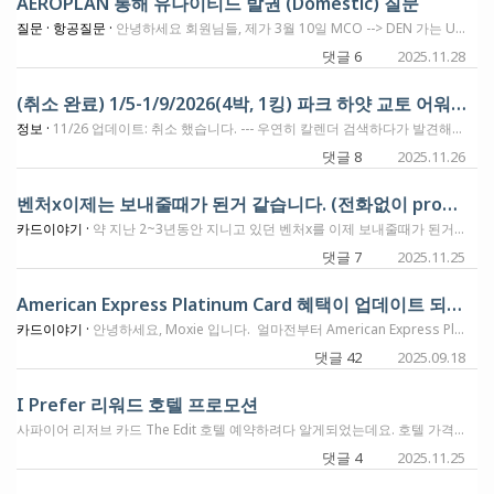
AEROPLAN 통해 유나이티드 발권 (Domestic) 질문
질문 ·
항공질문 ·
안녕하세요 회원님들, 제가 3월 10일 MCO --> DEN 가는 UA 1839편를 UR에서 AEROPLAN 으로 넘겨서 부킹하려고 합니다. 아플 앱 예약 첫 화면에선 15K pt + CA $47이라고 뜨는데 정작 결재 페이지까지 가면 9K pt + CA $183.10 이라고 뜨네요. 왜 final price가 다른걸까요?
댓글 6
2025.11.28
(취소 완료) 1/5-1/9/2026(4박, 1킹) 파크 하얏 교토 어워드 취소할 예정입니다.
정보 ·
11/26 업데이트: 취소 했습니다. --- 우연히 칼렌더 검색하다가 발견해서 일단 예약을 했는데, 시골에서 비행편이 힘들어서 취소하려고 합니다. 일단 4박으로해야 예약이 보일 가능성이 있고, 필요하시면 예약하신후 하얏에 연락하셔서 날짜 줄이시면 될것 같습니다. 다른 분들보다 여기에 계신분이 혹시 노리고 계셨다면, 원하시는 시간에 취소하려고합니다. 댓글달아주시고, 쪽지로 대략 원하시는 시간주시면 답장드리겠습니다. 하루정도 기다렸다가, 아무 댓글없으면 추수감사절 밤에 취소하겠습니다. 다들 행복한 추수감사절 보내세요~
댓글 8
2025.11.26
벤처x이제는 보내줄때가 된거 같습니다. (전화없이 product change 가능!)
카드이야기 ·
약 지난 2~3년동안 지니고 있던 벤처x를 이제 보내줄때가 된거 같습니다. 최근에 들어서 라운지 정책도 바뀌고 재작년에 바뀐 $300 크레딧도 참 사용하기 애매해서 이제는 놓아 주기로 합니다. 혹시 카드 변경 전에 포인트를 옮겨야 하나 알아 보니 그럴필요는 없다고 나와서 나중에 Virgin Red 프로모션할때 옮겨두기로 하고 제품 변경을 합니다. 아멕스를 제외한 발급사들은 전화로 카드 변경을 하는게 당연시 되었는데 의외로 캐피탈원이 전화 없이 카드 변경을 온라인으로 가능하게 링크를 제공 하더라구요? 덕분에 1분도 안되는 시간에 카드 변경을 손쉽게 했습니다. 아래의 링크를 붙여 넣으시고 로그인 하면 카드 변경 페이지에서 약 3가지 옵션이 주어지며 바로 카드 변경이 완료 되더라구요. 덕분에 수월하게 진행 했습니다. 저랑같은 고민으로 다운그레이드 하신분들 계시나요? https://verified.capitalone.com/auth/signin?Product=Card&Action=ProductUpgrade
댓글 7
2025.11.25
American Express Platinum Card 혜택이 업데이트 되었습니다. (등록이 필요한건 하셔야 합니다)
카드이야기 ·
안녕하세요, Moxie 입니다. 얼마전부터 American Express Platinum Card 혜택이 바뀐다는 얘기가 있었습니다. 오늘 아침부터 새로 바뀐 내용들이 모두 업데이트 된듯 합니다. 카드의 전체적인 혜택은 주말동안 블로그 글로 정리를 해 보기로 하고요. 슬쩍 몇가지 특이한것들만 여기에 보여드리고 가겠습니다. (본인 계좌에 가셔서 확인이 가능하고요. 몇가지는 등록하셔야 합니다) 원래 있던 혜택들은 대부분 그대로 유지가 되고 있는것으로 보입니다. 이런 변화가 오면서 연회비도 올라가게 되었고요. 감사합니다.
댓글 42
2025.09.18
I Prefer 리워드 호텔 프로모션
사파이어 리저브 카드 The Edit 호텔 예약하려다 알게되었는데요. 호텔 가격 비교해보려고 I Prefer 사이트 들어갔다가 35% 할인 + 35,000 호텔 리워드 행사를 하더군요. 사이트 대충 훑어보니 리스트에 있는 호텔/리조트 퀄리티가 좋아보입니다. 캔쿤, 뉴욕, 플로리다, 유럽, 아시아 등등 욕심나는 리조트가 많더라고요. 혹시 관심있으신 분들 구경해보세요. https://iprefer.com/ Register to earn 35,000 I Prefer bonus points on your next stay of two nights or more, plus save 35% off at select hotels worldwide. Offer ends December 1. The Cyber Offer includes 35% off stays of minimum 2 nights for bookings made between November 25 & - December 4, 2025, and stays completed between November 25, 2025 - June 30, 2026, at participating hotels only using rate code MKTCYB25.
댓글 4
2025.11.25