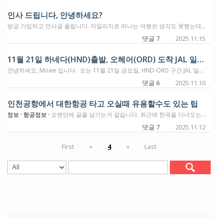
인사 드립니다, 안녕하세요?
방금 가입하고 인사글 올립니다. 마일리지로 떠나는 여행은 생각도 못했는데 이렇게나 길이 많았네요. 여행기, 탑승기 읽으며 지름길도 배워야겠어요. 첫걸음을 뗴었으니 저도 언젠가는 도움을 드릴수 있게되길 바래요. 열심히 뛰어보겠습니다. 저는 시애틀에 살고있어요. 부부가 방금 퇴직을 해서 이제 슬슬 어디로 가 볼까... 궁리를 시작했어요. 아직은 어디에 가고 싶다는 생각보다 어떤 방법으로 가는지를 배워야해요. 별이 많이 달린 서울의 호텔도 가 보고 싶고, 누워 문 닫고 가는 뱅기도 타 보고 싶네요. 근데 두사람이 누워 가려니까 마일리지가 상당히 많이 필요하네요. 못 찾는건지 자리도 없는듯 보이고.. 갈길이 험한듯하지만 기대감으로 즐겁습니다. 혹시 마일로 이코노믹 자리를 사고 나중에 현금 업그레이를 하는 수도 있을까요? 답글 주셔서 감사드려요.
댓글 7
2025.11.15
11월 21일 하네다(HND)출발, 오헤어(ORD) 도착 JAL 일등석 한자리 오늘 오후 4시에 취소합니다.
안녕하세요, Moxie 입니다. 오는 11월 21일 금요일, HND-ORD 구간 JAL 일등석 좌석 하나를 가지고 있었는데요. 오늘 이 표를 취소하려고 합니다. 저는 AA 8만마일과 $45.51에 발권을 했었는데요. 탑승하는 사람이 ICN-ATL 직항을 선호해서, 델타원으로 변경해주었고... 그래서 이 어워드 항공권을 취소하게 되었어요. 오늘 미 동부시간 4시에 취소하도록 할게요. 이 표가 취소되면 다시 예약 가능한 인벤토리로 나오는 시간은 제가 (그거까지) 확인할 시간은 없고요. 제가 취소한 후에, 필요하신 분 계시면 검색 해보시고 찾아보시면 확률이 높지 않을까 하네요. 혹시 필요하신 분께서 발권에 성공하시면, 게시판에 알려주세요.
댓글 6
2025.11.10
인천공항에서 대한항공 타고 오실때 유용할수도 있는 팁
정보 ·
항공정보 ·
오랜만에 글을 남기는거 같습니다. 최근에 한국을 다녀오는데 올때 대한항공 이콘을 타고 오는데 인천 공항 터미널2로 가니깐 러기지 체크인 하는 라인2개가 키오스크로 바뀌었더라구요? (역시 트랜드 강국) 제가 가지고 있던 짐이 23키로를 약간 초과해서 지상직 직원에게 부탁 드리려고 했는데 줄이 너무 길어 키오스크로 가게 되었는데 거기 계시는 직원분이 중요한 정보를 알려주시더라구요. 키오스크의 오차범위때문에 이코노미 기준으로 25.9KG까지 별도의 추가 요금 없이 보낼수 있더라구요. 덕분에 가방2개 추가 요금 낼수도 있었는데 별일 없이 잘 미국으로 귀국 했습니다. 혹시 대한항공 타고 오신다면 키오스크 한번 시도해보세요~
댓글 7
2025.11.12
First
«
4
»
Last