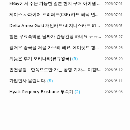
EBay에서 주문 가능한 일본 현지 구매 아이템 - 일본 호텔로 배송받기
2026.07.01
체이스 사파이어 프리퍼드(CSP) 카드 혜택 변화 세가지 정리 (6월 15일과 10월 1일)
2026.07.01
Delta Amex Gold 개인카드/비지니스카드 $120 Rideshare Credit (매달 $10) - Uber, Lyft, Curb, Alto
2026.06.05
힐튼 무료숙박권 날짜가 간당간당 하네요 ㅠㅠ
(7)
2026.05.27
광저우 중국을 처음 가보려 해요. 에미렛트 항공 발권 질문
(1)
2026.05.26
뒤늦은 후기 오키나와(류큐왕국)
(5)
2026.05.20
인천공항 - 한쪽으로만 가는 공항 기차..... 미침!!!
(6)
2026.05.12
가입인사 올립니다.
(8)
2026.05.11
Hyatt Regency Brisbane 투숙기
(2)
2026.05.06