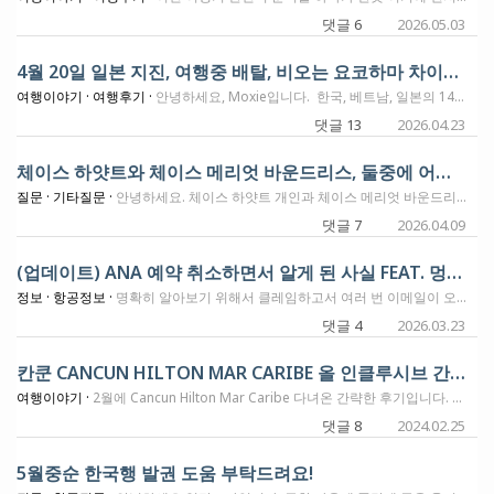
댓글 6
2026.05.03
4월 20일 일본 지진, 여행중 배탈, 비오는 요코하마 차이나타운 - 14일 여행의 마무리
여행이야기 ·
여행후기 ·
안녕하세요, Moxie입니다. 한국, 베트남, 일본의 14일 여행 일정의 막바지에 들었습니다. 오늘은 요코하마 하얏 리젠시 호텔에서 이 글을 작성하는데요. 이제 현지시간 내일이면 나리타공항으로 가서 ANA 일등석 타고서 시카고로 들어가게 됩니다. 이번 2주여행동안 사진 수천장을 찍어가는데, 이번에도 여행 뒷부분부터 수십편의 후기를 남겨볼까 합니다. 특히나 이번에 처음 와본 요코하마가 너무 재미있고, 숙박했던 두개의 호텔이 다 좋아서 벌써 다음번 일정의 호텔을 예약하고 가네요. 미국으로 돌아가면 각종류별러 후기를 남기겠는데, 오늘 게시글에서는 간단한 몇가지 흔적만 남기고 가도록 하겠습니다. 4월 20일 현지시간 오후 4시 50분쯤에 일본에 지진이 있었습니다. 일본의 북동쪽, 아오모리 주변의 해변가에서 Tsunami로 추정되는 지진이였는데요. 이시간에 저는 긴자 센트릭 호텔에서 저녁식사 나가려고 준비중에 있었고요. 투숙방은 1201호 코너룸이였는데, 처음에는 약간의 움직임과 삐걱거리는 소리가 나길래.. "어떤넘이 이 방문을 부수고 들어오려고 그러는거냐~~!!!"하고 자리에서 일어났습니다. 옷걸리에 걸려있던 Bath Robe 2개가 왔다 갔다... 흔들리고요. 자리에 서 있는 제가 느끼는 진동은, 비행기내에서 자리에서 일어나 화장실 갈때 흔들리는.. 그정도의 느낌이였습니다. 진동은 채 5분이 가지 않았고요. 그 후로 뉴스에서는 몇가지 속보들이 계속 나오고 있기도 했습니다. 주변에 이자카야에 갔었는데, 그곳 직원은 이번에 나온 Tsunami Warning이 "야바이!!" 라고 해서 한참을 웃었습니다. 한국에서도 이 뉴스가 전해졌는지, 저한테 문자 오시는 분들도 꽤 있었습니다. 일본에서는 자주 있는 일이라서, 일본사람들은 약 10분동안 얘기하다가 일상의 생활로 돌아가더라구요. ㅎ 이자카야에서 맛있는 식사를 하고 나왔는데, 이날 마지막에 먹었던 호르몬이 문제였는지, 우롱하이가 문제였는지... 탈이 났습니다. 조금 참아보다가 안되겠어서, 호텔 주변에 있는 약국을 찾아갔습니다. 들어가서 잘 못하는 일본어로 떠뜸떠뜸 하니까... 한국약사분께서 한국인이냐고 물어보시네요 ㅎㅎㅎ 정로환만 사러 갔다가 전체적인 증상을 얘기하니, 한방으로 만들어진 감기/몸살약을 같이 주셨습니다. 여행중에 아프면 힘든데 그래도 이 약을 먹고 조금 좋아졌네요. 도쿄에 다른 (재미있는) 호텔에서 1박을 더 하고 요코하마로 이동했습니다. 이번엔 큰 가방을 호텔에서 호텔로 부치는 서비스도 이용해봤습니다. 이것 훌륭합니다. 무조건 추천!!! 요코하마에 총 3박을 하고 가는데, 1박은 돗단배 모양을 하고 있는 인터컨 요코하마 그랜드 호텔에 있었고요. 여행 마지막 2박은 요코하마 하얏 리젠시 호텔에 있는데요. 이 두 호텔이 정말 좋습니다. 요코하마 하얏 리젠시는 제 경험으로는 긴자 센트릭보다 더 좋은것 같기도해서, 다음 일정으로 이 호텔을 또 예약했습니다. 호텔에서 300미터만 걸어가면 일본 3대 차이나타운이 있는데요. 어제 저녁에 클럽 라운지에서 만난 사람들과 밤 산책을 다녀왔습니다. (리젠시 호텔방에 커다란 우산 준비되어있습니다) 비오는 요코하마 차이나타운!!! 너무나 멋있는 모습이라서 사진을 여러장 찍어봤는데요. 그중에 분위기 있는 사진 한장 남기고 가겠습니다. 여행중에는 바쁘기도 했고, 몸도 아프기도 했어서 소식을 전하지 못했습니다. 인스타그램 보시는 분들은 나름 잘 보시고 있는것으로 알고 있습니다. 부지런히 돌아가서 이번 일정을 하나씩 풀어놓도록 하겠습니다. 감사합니다.
댓글 13
2026.04.23
체이스 하얏트와 체이스 메리엇 바운드리스, 둘중에 어느 쪽이 더 유용하게 사용을 할 수 있을까요?
질문 ·
기타질문 ·
안녕하세요. 체이스 하얏트 개인과 체이스 메리엇 바운드리스 개인, 둘 중에 어느 쪽이 더 유용하게 사용을 할 수 있을까요? 하얏트는 현재 30,000 포인트 + 추가 스펜딩을 통해서 30,000 포인트, 메리엇은 5만 숙박권 4장과 항공크레딧 $100로 알고 있습니다. 3인 가족이 미국, 캐나다 여기저기 두달마다 한 두번씩은 주말이나 휴일을 이용해서 잠깐이라도 다녀오는 것 같습니다. 그리고 하얏트는 스펜딩으로 30,000 포인트 받고, 추가 스펜딩을 통해서 30,000 포인트를 얻는게 괜찮은 오퍼인가요? * 아참, 호텔은 보유중인 호텔숙박권이나 포인트, 아멕스 플레티넘 FHR를 이용해서 골고루 다니고 있습니다.
댓글 7
2026.04.09
(업데이트) ANA 예약 취소하면서 알게 된 사실 FEAT. 멍청비용
정보 ·
항공정보 ·
명확히 알아보기 위해서 클레임하고서 여러 번 이메일이 오갔는데, 결론적으로 안된다고 합니다. ANA로부터 받은 이메일 내용입니다. This regulation applies to transportation services that fall under U.S. DOT jurisdiction, which generally involves tickets purchased in the United States or itineraries subject to U.S. consumer protection requirements. In your case, the ticket was purchased and issued through ANA’s Japan website and paid for in JPY. As such, the contract of carriage and applicable fare conditions are governed by the rules and regulations applicable in Japan, and not by U.S. DOT regulations. Accordingly, the DOT 24-hour cancellation policy does not apply to this booking. We also note the documents you have referenced. However, these provisions do not extend DOT jurisdiction to tickets issued and processed outside the United States under non-U.S. point-of-sale conditions. --------------------------------------------------------------------------------------------------------------------- 어제 밤에 아나 웹사이트에서 하네다-샌프란시스 발권을 했는데, 생각해보니 김포를 앞에 붙이는 걸 까먹었네요. 취소하고 다시 예약하려고 웹사이트에 들어가니 3,000 마일이나 3,000엔을 페널티로 공제하겠다고 나옵니다??? 분명히 예약한지 24시간 내에 취소할 경우에는 페널티가 없는 걸로 알고 있었는데 말이죠... 오늘 아나에 전화해보니 발권시 엔화로 결제한 경우에는 미국법이 아니라 일본법이 적용되고 고 일본에는 24시간 취소룰이 없다고 합니다... 허허허... 전화 끊고 웹사이트에서 3,000엔 결제하고 취소했습니다. 전화로 취소하는 경우에는 마일 차감 페널티만 옵션이니까 돈내고 취소하려면 웹사이트에서 해야한답니다. 그러고보니 예약할 때 화면이 뭔가 살짝달랐다고 느끼긴 했는데, 다시 보니 왠지 모르겠지만 로케이션 일본, 언어 설정은 영어로 되어있었네요. 금액이 적어서 다행이었지만 그래도 다른 분들은 실수하지 마시라고 올립니다. 아 그리고 스케줄 변경은 발권일 기준 1년이라고 합니다. 왕복 티켓이면 왕편 출발일로부터 1년까지 복편 스케줄 변경이 가능하지만, 편도면 발권일 기준 1년입니다.
댓글 4
2026.03.23
칸쿤 CANCUN HILTON MAR CARIBE 올 인클루시브 간략 후기
여행이야기 ·
2월에 Cancun Hilton Mar Caribe 다녀온 간략한 후기입니다. 1. 항공편: 델타 마일리지로 JFK-CUN 왕복 항공편 이용했습니다. 델타 골드 카드 소지하면 15% 할인과 함께 첫번째 체크인 가방 수수료가 면제되는데 9명(본인+동반자 8명)까지 됩니다. 체크인 담당 직원이 잘 모르면 매니저한테 물어보라고 조용히 알려주세요. 2. 칸쿤공항-호텔 이동: USA TRANSFERS 이용했는데, 전반적으로 큰 무리없이 편리하게 이용했습니다. 추천해주신 방돔님 감사합니다. 3. 호텔은 10만포인트 기본방(2 queen bed, 4인, ocean view)으로 예약했는데 beach front로 배정 받았습니다. 아래 그림에서 보시면 C/D/E/F/G가 ocean view, A,H,B가 beach front 입니다. 모든 객실에는 발코니가 있는데 썬베드가 있는 Large Balcony, 썬베드가 없는 Juliet Balcony로 나뉩니다. 4. 식당은 부페(Vela, 아침/점심/저녁), 일반식당(MAXAL, FLAMA, NORIKU, LALUCE, 저녁, 예약필수), 룸서비스(24시간) 등이 있습니다. 일반식당 예약은 체크인후 받는 링크를 통해 예약하거나 직접 방문해서 예약하면 됩니다. 5. 많이들 우려하시는 해초는 아침마다 한 번씩 치우는데 거의 없었습니다. 바다에 파도는 방파제가 없어서 그런제 좀 쎈 편입니다. 그래서 그런지 바다물에 들어가는 사람은 많지 않고 대신 실내 수영장에 사람이 많았습니다. 6. 돌아올때 칸쿤 공항은 그야말로 관광객으로 넘쳐나더군요. 칸쿤 공항 물가는 뉴욕 물가보다 훨씬 비싸고, 라운지도 작은거 두 개 밖에 없어서 이용이 쉽지 않더군요. 캐리비안 첫 여행이었는데 아름다운 바다가 인상에 남는 여행이었습니다. 다음에 그리스 산토리니 가보고 싶어지네요.
댓글 8
2024.02.25
5월중순 한국행 발권 도움 부탁드려요!