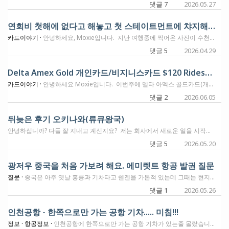
댓글 7
2026.05.27
연회비 첫해에 없다고 해놓고 첫 스테이트먼트에 챠지해 놓은 아멕스 델타 개인 골드카드
카드이야기 ·
안녕하세요, Moxie입니다. 지난 여행중에 찍어온 사진이 수천장인데 이것 정리를 주말에 시간나면 좀 해보기로 하고요. (다음주중에 또 어디를 가야해서 주말에 해야합니다. ㅠㅠ) 아멕스에서 발전산으로 그냥 잘 주기만 하는줄 알았더니, 그냥 막 챠지도 하는것을 발견했습니다. 이번에 여행 가기전에 사용하려고 아래 카드를 한장 했습니다. 6개월에 $4,000 사용하면 85,000마일을 주는 델타 아멕스 골드 개인 NLL 오퍼였어요. 제가 지난번에 비지니스 카드 NLL 오퍼 찾아가는 방법 글에 써놓은 방법으로 들어가서 개인카드를 했는데요. 이 오퍼는 첫해는 연회비 $150을 받지 않습니다. 이번 여행에서 사용하고 온 damage가 얼마나 되는가 들어가서 확인을 해 보던중, 수많은 사이공에서의 $1.xx의 Grab 챠지들 사이로... 아니 이것들이!!! 제가 평상시 아멕스에서 더 받은적은 있지만 (ㅋ) 더 내본적은 거의 없거든요. 제 눈에 딱 걸렸습니다. 채팅으로 클레임해서 케이스번호 받아놨고요. 클레임이 적용되기까지는 10일정도 걸린다고 합니다. 채팅으로 제가 신청했던 카드의 오퍼에 연회비가 첫해에 $0인것도 확인 해 주었습니다. 최근에 이 카드 하신분들 한번씩 확인해 보셔요. (저는 지난번에 더 받았던것을 clawback 하는줄 알고 깜짝 놀랐네요)
댓글 5
2026.04.29
Delta Amex Gold 개인카드/비지니스카드 $120 Rideshare Credit (매달 $10) - Uber, Lyft, Curb, Alto
카드이야기 ·
안녕하세요 Moxie입니다. 이번주에 델타 아멕스 골드카드(개인/비지니스)에 새로운 혜택이 추가되었습니다. 변화 내용을 정리하자면 이렇습니다. 카드를 만들고서 12개월이 지난후에 이 혜택은 아멕스 카드 Benefit 섹션에서 등록후에 사용 가능합니다. 매달 $10씩 Statement Credit을 받는 형식으로 주어지는데, Uber, Lyft, Curb, Alto등의 서비스에 해당 카드를 등록하면서 사용할 수 있습니다. 이 카드의 연회비가 보통 첫해는 면제이고 두번째해부터 $150을 받는데, 한해 가지고 있다가 취소하고 가는 사람들을 잡기위한 하나의 방법인것 같기는 합니다. 기존의 아멕스 카드에서 받던 우버에만 제한되지 않는것이 특징이기도 하고요. 저희는 현재 부부가 한장씩 가지고 있어서 델타발권할때 15% 혜택을 받고 잘 사용하고 있는데요. 가지고 계신분들 이 혜택 잊지말고 사용하실수 있으면 좋겠습니다. 감사합니다.
댓글 2
2026.06.05
뒤늦은 후기 오키나와(류큐왕국)
안녕하십니까? 다들 잘 지내고 계신지요? 저는 회사에서 새로운 일을 시작하여 바쁘게 지내고 있습니다. 올해 초 오키나와 출장을 다녀왔는데 뒤늦은 후기 올려봅니다. ㅋㅋ 올린다 올린다 했는데... 부산에서 가면 좋겠지만 출장 특성상 전국에서 모여서 출발하여서 인천공항에서 출발하였습니다. 부산에서 가면 부산역에서 ktx로 광명역가서 광명역에서 리무진버스타고 인천공항으로 갑니다. 와우 ㅋㅋ 돌아올때도 위와 같습니다. ㅋㅋ 뭐가 문제겠습니까? 갈수 있음에 감사 또 감사하면서 다녀왔습니다. 오랜만에 인천공항 라운지를 갔는데 예전 기억 새록새록 나서 좋았습니다. 인천-오키나와는 인기노선+유아 동반 가족들이 많았습니다. 대한항공 직항으로 신형기종으로 쾌적하여 잘 다녀왔습니다. 나하공항에 도착하였습니다. 아나 보입니다. ㅋㅋ 여정이 빡빡해서 오키나와 슈리성 가고 싶은데 아 짬이 안날것 같은데 ㅋㅋ 공항에서 슈리성이 보여서 굉장히 더 가고 싶었습니다. 숙소는 오키나와에 관광객들이 보이는 누구나 아는 국제거리에 있는 호텔로 좋았습니다. 일은 일이고 ㅋㅋ 잠깐 시간이 생겨 급한 마음에 국제거리에서 택시를 탑니다. ㅋㅋ 슈리성으로 바로 갔습니다. 잠시 탔는데 1500엔 ㅋㅋ 슈리성 옛 류큐왕국의 왕이 살던 성입니다. 사진으로 보이는 곳이 우리나라로 따지면 경복궁 화재로 지금 공사중인데 그래서 더욱더 가보고 싶었습니다. 사실 슈리성은 몇번의 화재로 불탔는데 이번에도 잘 복원중이였습니다. 구름이 쫙 깔리는데 마치 제가 와서 반겨주는 듯 하였습니다. ㅋㅋ 제가 표류기 관심많아서 어렸을 적 부터 '로빈슨 크루소의 표류기' 이런거 좋아했는데 커서는 '하멜표류기'(네덜란드 하멜 조선표류기) 그러다가 여행기, 표류기 이런게 너무 재미있어서 옛 선조들의 표류기 최부의 표해록(제주에서 중국 명나라에서 우리나라 귀환), 이지항의 표주록(부산 동래에서 일본 북해도에서 우리나라 귀환), 표해시말(홍어장수 문순득의 표류기-우리나라에서 오키나와, 필리핀, 마카오, 중국에서 우리나라 귀환)를 보다보니 오키나와(과거 류큐국) 가보고 싶었는데 좋은 기회로 잘 다녀왔습니다. 그리고 오키나와가 일본으로 반환된지 1972년이니 사실 불과 안되어서 아픈 역사가 많았습니다. 제가 반환되는걸 본건 홍콩의 반환, 마카오의 반환인데 1972년 반환됬을 당시 갑자기 미국식에서 일본식으로 제도나 모든게 바뀌니 혼란이 있었다고 합니다. 아울러 전쟁으로 돌아가신 분들의 넋도 기렸습니다. 다음에도 기회가 생기면 필리핀 마닐라 혹은 인도네시아 자카르타 가고 싶네요 ㅋㅋ
댓글 5
2026.05.20
광저우 중국을 처음 가보려 해요. 에미렛트 항공 발권 질문
질문 ·
중국은 아주 옛날 홍콩과 기차타고 쉔젠을 가본적 있는데 그때는 현지인 친구가 가이드를 해줘서 꿀처럼 따라 다녔던 기억이 있는데요. 이번에는 내발로 혼자 가보려고 해요. 마침 내년 봄에 가보고 싶은 박람회가 열리는 곳이 광저우라 가볍게 혼자 가는 거 지구 한번 더 돌아 보자 싶어 찾아보니. LAX- DXB - CAN 이렇게 에미렛트 항공으로 비지니스 116,000 포인트에 $1,254 유할. 전 여정이 A380 비즈이고 마침 두바이도 몇일 들려서 낙타타고 모래에 딩굴어도 보고 좋아 보이는데 이게 가장 좋은 발권인지는 고민중이예요 일단 아멕스나 시티에서 포인트 트렌스퍼가 1000 - 800 이고 유할이 어마하다는것 그리고 지금 이란 상황이 애매한가운데 중동지역으로 갔다가 모래밭 어딘가 뭍히던지 뉴스에 나오는거 아닌가...고민이예요. 알라스카나 항공에서는 안보이는걸로 봐서 에메렛 항공 마일만 보이는데 이런 방식 말고는 인도 항공이 있던데... 그건 아직 최후로 미루고 싶습니다. 포인트 무작정 트렌스퍼 하기 전에 조언 부탁 드려요
댓글 1
2026.05.26
인천공항 - 한쪽으로만 가는 공항 기차..... 미침!!!
정보 ·
항공정보 ·
인천공항에 한쪽으로만 가는 공항 기차가 있는줄 몰랐습니다. 공항을 누가 이렇게 만든거냐구요. ㅎ 몇시간전에 와이프가 인천공항에서 AA280편으로 ICN-DFW 비행에 탑승을 했는데, 이때 있었던 해프닝이였습니다. (이번엔 와야하는데 적당한 표가 없어서, AA 15만마일로 ICN-DFW-ATL 비지니스석을 해 줬습니다. 저렴하면 6만에 되는걸... 15만에 ㅋ) AA는 제 1 터미널을 이용하기에, 거기서 체크인을 하고 게이트 28번 주변에 있는 OneWorld Lounge를 이용합니다. 이 라운지는 올 2월초에 제가 다녀오면서 라운지 리뷰를 남겼고요. 얼마전 와이프가 하와이안 비행기로 시애틀로 나오면서 이용했던 라운지입니다. 오늘 공항 체크인에서 항공사 직원이 라운지의 위치를 28g 라고 적어줬다고 하는데요. 이것을 손으로 쓴 글씨라서 잘 보면 289로 보였나봅니다. 이것으로 보고 와이프는 어떻게 갔는지는 모르겠지만, 2 터미널로 가려는 어딘가를 가다가 더 이상 갈 수 없는곳으로 갔다고 새벽에 문자가 왔어요. (있던곳이 터미널 1과 2 사이의 101번 어딘가에 탑승구 4층에서 쉬고 있다고..) 이해가 안되는것중에 하나가, 그때 있던 자리에서 1 터미널에 라운지와 게이트로 돌아가려면 혼자는 못가고요. 직원이 같이 와서 동행하면서 갈 수 있다고 했다고 합니다. 저녁 5시 50분 출발 예정인 비행기를 타야하는데, 게이트까지 가려면 약 20분이 걸리는 곳에 있었고. 4시 30분에 공항 직원을 만나서 이동했다고 해요. 이렇게 한것이 와이프 뿐만이 아닌것 같고요. 와이프가 이동할때 다른 탑승객도 같이 이동을 하였고, 동행해준 직원은 이날 두번째 왔다 갔다를 하고 있다고 합니다. 그리고 다른 승객 몇명도 다른 직원과 같이 이동하는 모습도 보였고요. 인천공항에서 Airside에 들어가면 터미널간의 이동을 할 수 없게 해 놨나봐요. 기차를 탈수는 있는데, 그것을 타면 돌아오지 못한다고 했다네요. 38선을 넘어가는 통일기차도 아니고... 이건 뭐냐~~!! 한국에 갈때마다 어려운점들이 조금씩 늘어나는데... 물론 이건 라운지 위치에 대한 착각으로 시작된 해프닝이지만, 외국인들뿐이 아닌 내국인들도 헷갈리는 상황이 아닐까 합니다. 동행한 직원과 다시 1 터미널 게이트쪽으로 돌아와서, 라운지에 갈 시간은 물론 없었고요. 간신히 탑승을 해서 지금 날아오고 있는중이랍니다. 탑승후 문자가 하나 왔는데, 이 비행기가 새것인가봐요. 좋다고 문자를 보냈습니다. 찾아보니 B787-9 가 날고 있네요. 제가 2월초에 뒤로 타고온 비행기는 B777-200이였던것으로 기억하는데요. ㅎ