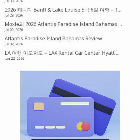
Jul 30, 2026
2026 캐나다 Banff & Lake Louise 5박 6일 여행 – 1편: 발권 및 예약
Jul 29, 2026
Moxie의 2026 Atlantis Paradise Island Bahamas 맛집기행 – Amber, Fish by Jose Andres, Nobu Restaurant
Jul 09, 2026
Atlantis Paradise Island Bahamas Review
Jul 02, 2026
LA 여행 이모저모 – LAX Rental Car Center, Hyatt Place Suite, Laguna Beach, 그리고 LA Dodgers
Jun 22, 2026