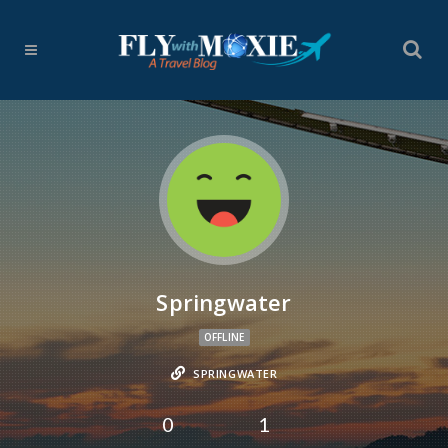
Springwater
OFFLINE
SPRINGWATER
0
1