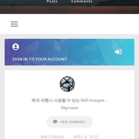
Posts
Comments
SIGN IN TO YOUR ACCOUNT
해외 여행시 사용할 수 있는 Wifi Hotspot –
Skyroam
VIEW COMMENT
•
@MOONJH65
APRIL 6, 2023