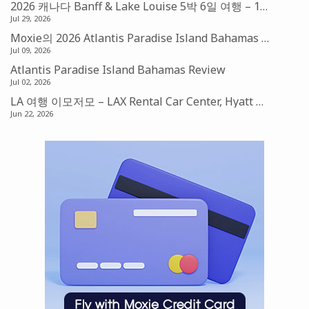
2026 캐나다 Banff & Lake Louise 5박 6일 여행 – 1편: 발권 및 예약
Jul 29, 2026
Moxie의 2026 Atlantis Paradise Island Bahamas 맛집기행 – Amber, Fish by Jose Andres, Nobu Restaurant
Jul 09, 2026
Atlantis Paradise Island Bahamas Review
Jul 02, 2026
LA 여행 이모저모 – LAX Rental Car Center, Hyatt Place Suite, Laguna Beach, 그리고 LA Dodgers
Jun 22, 2026