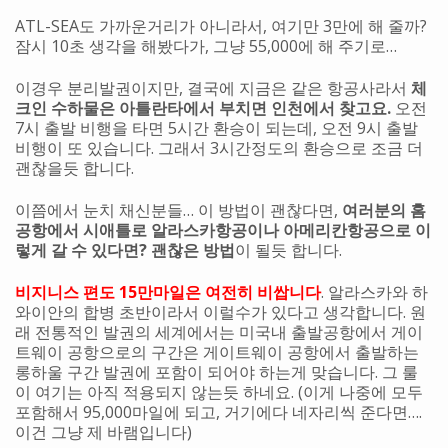
ATL-SEA도 가까운거리가 아니라서, 여기만 3만에 해 줄까?
잠시 10초 생각을 해봤다가, 그냥 55,000에 해 주기로…
이경우 분리발권이지만, 결국에 지금은 같은 항공사라서
체
크인 수하물은 아틀란타에서 부치면 인천에서 찾고요.
오전
7시 출발 비행을 타면 5시간 환승이 되는데, 오전 9시 출발
비행이 또 있습니다. 그래서 3시간정도의 환승으로 조금 더
괜찮을듯 합니다.
이쯤에서 눈치 채신분들… 이 방법이 괜찮다면,
여러분의 홈
공항에서 시애틀로 알라스카항공이나 아메리칸항공으로 이
렇게 갈 수 있다면? 괜찮은 방법
이 될듯 합니다.
비지니스 편도 15만마일은 여전히 비쌉니다
. 알라스카와 하
와이안의 합병 초반이라서 이럴수가 있다고 생각합니다. 원
래 전통적인 발권의 세계에서는 미국내 출발공항에서 게이
트웨이 공항으로의 구간은 게이트웨이 공항에서 출발하는
롱하울 구간 발권에 포함이 되어야 하는게 맞습니다. 그 룰
이 여기는 아직 적용되지 않는듯 하네요. (이게 나중에 모두
포함해서 95,000마일에 되고, 거기에다 네자리씩 준다면….
이건 그냥 제 바램입니다)