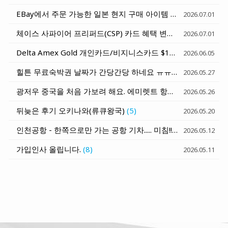
EBay에서 주문 가능한 일본 현지 구매 아이템 - 일본 호텔로 배송받기
2026.07.01
체이스 사파이어 프리퍼드(CSP) 카드 혜택 변화 세가지 정리 (6월 15일과 10월 1일)
2026.07.01
Delta Amex Gold 개인카드/비지니스카드 $120 Rideshare Credit (매달 $10) - Uber, Lyft, Curb, Alto
2026.06.05
힐튼 무료숙박권 날짜가 간당간당 하네요 ㅠㅠ
(7)
2026.05.27
광저우 중국을 처음 가보려 해요. 에미렛트 항공 발권 질문
(1)
2026.05.26
뒤늦은 후기 오키나와(류큐왕국)
(5)
2026.05.20
인천공항 - 한쪽으로만 가는 공항 기차..... 미침!!!
(6)
2026.05.12
가입인사 올립니다.
(8)
2026.05.11