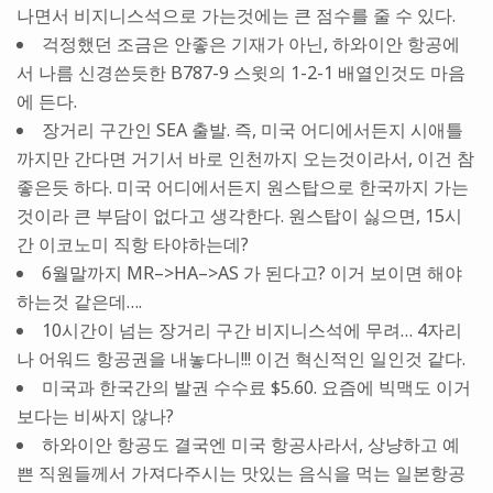
나면서 비지니스석으로 가는것에는 큰 점수를 줄 수 있다.
걱정했던 조금은 안좋은 기재가 아닌, 하와이안 항공에
서 나름 신경쓴듯한 B787-9 스윗의 1-2-1 배열인것도 마음
에 든다.
장거리 구간인 SEA 출발. 즉, 미국 어디에서든지 시애틀
까지만 간다면 거기서 바로 인천까지 오는것이라서, 이건 참
좋은듯 하다. 미국 어디에서든지 원스탑으로 한국까지 가는
것이라 큰 부담이 없다고 생각한다. 원스탑이 싫으면, 15시
간 이코노미 직항 타야하는데?
6월말까지 MR–>HA–>AS 가 된다고? 이거 보이면 해야
하는것 같은데….
10시간이 넘는 장거리 구간 비지니스석에 무려… 4자리
나 어워드 항공권을 내놓다니!!! 이건 혁신적인 일인것 같다.
미국과 한국간의 발권 수수료 $5.60. 요즘에 빅맥도 이거
보다는 비싸지 않나?
하와이안 항공도 결국엔 미국 항공사라서, 상냥하고 예
쁜 직원들께서 가져다주시는 맛있는 음식을 먹는 일본항공